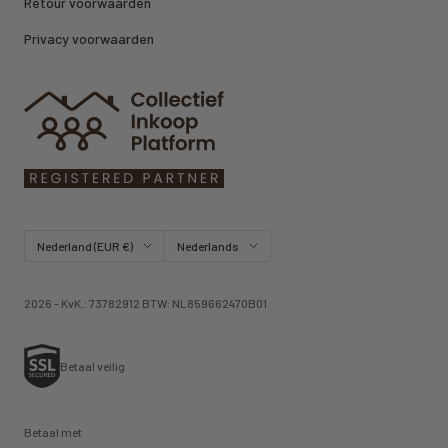
Retour voorwaarden
Privacy voorwaarden
Land/regio
Taal
Nederland (EUR €)
Nederlands
2026 - KvK.: 73782912 BTW: NL859662470B01
Betaal veilig
Betaal met