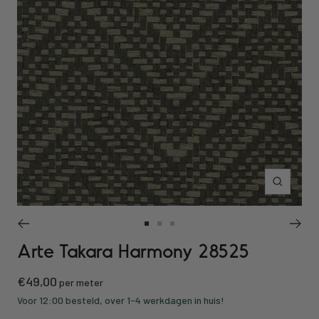
Inzoomen
Ga
Ga
Ga
Arte Takara Harmony 28525
naar
naar
naar
slide
slide
slide
Kortings
€49,00
1
2
3
per meter
prijs
Voor 12:00 besteld, over 1-4 werkdagen in huis!