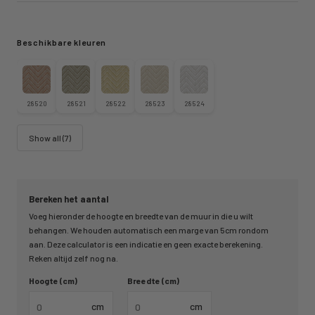
Beschikbare kleuren
28520
28521
28522
28523
28524
Show all (7)
Bereken het aantal
Voeg hieronder de hoogte en breedte van de muur in die u wilt
behangen. We houden automatisch een marge van 5cm rondom
aan. Deze calculator is een indicatie en geen exacte berekening.
Reken altijd zelf nog na.
Hoogte (cm)
Breedte (cm)
cm
cm