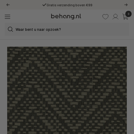
Ga
Gratis verzending boven €99
Vorige
Volg
door
0
Behang.nl
naar
Navigatie
de
content