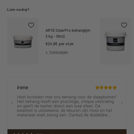
Lijm nodig?
ARTE ClearPro behanglijm
2 kg - 10m2
Kortings
€24,95
per stuk
prijs
+ Toevoegen