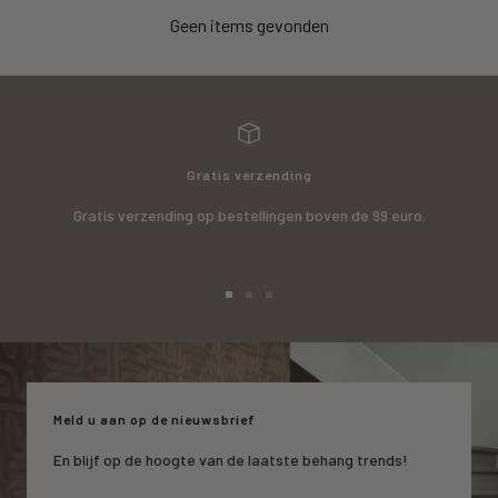
Geen items gevonden
Gratis verzending
Gratis verzending op bestellingen boven de 99 euro.
Ga
Ga
Ga
naar
naar
naar
slide
slide
slide
1
2
3
Meld u aan op de nieuwsbrief
En blijf op de hoogte van de laatste behang trends!