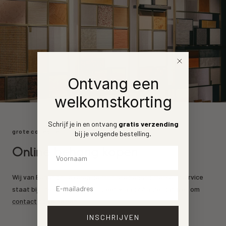
Ontvang een
welkomstkorting
Schrijf je in en ontvang
gratis verzending
grote collectie
bij je volgende bestelling
.
Online behang kopen
Voornaam
Wij van Behang.nl leveren de mooiste behang merken. Service
Email
staat bij ons voorrop. Heeft u een vraag? Aarzel dan niet om
contact
op te nemen.
INSCHRIJVEN