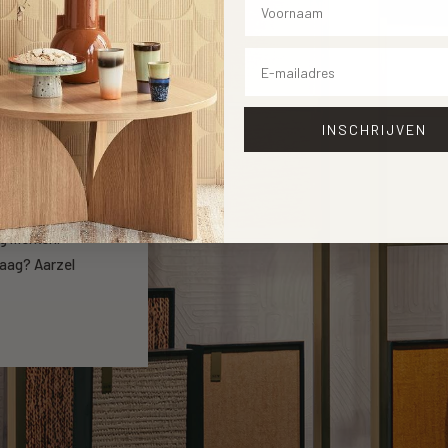
Email
INSCHRIJVEN
open
ng merken.
raag? Aarzel