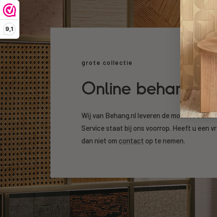
9,1
grote collectie
Online behang k
Wij van Behang.nl leveren de mooiste beha
Service staat bij ons voorrop. Heeft u een v
dan niet om
contact
op te nemen.