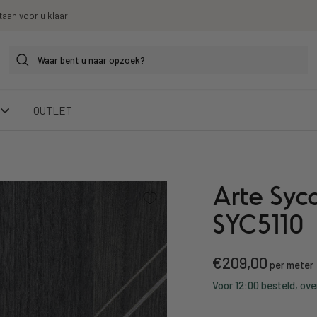
taan voor u klaar!
OUTLET
Arte Syc
SYC5110
Kortings
€209,00
per meter
Voor 12:00 besteld, ove
prijs