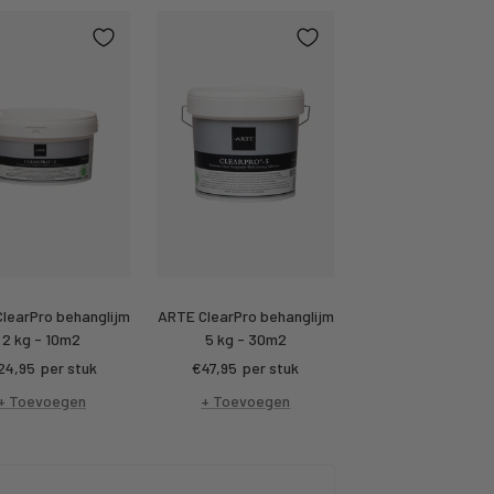
learPro behanglijm
ARTE ClearPro behanglijm
2 kg - 10m2
5 kg - 30m2
rtings
Kortings
24,95
per stuk
€47,95
per stuk
ijs
prijs
+ Toevoegen
+ Toevoegen