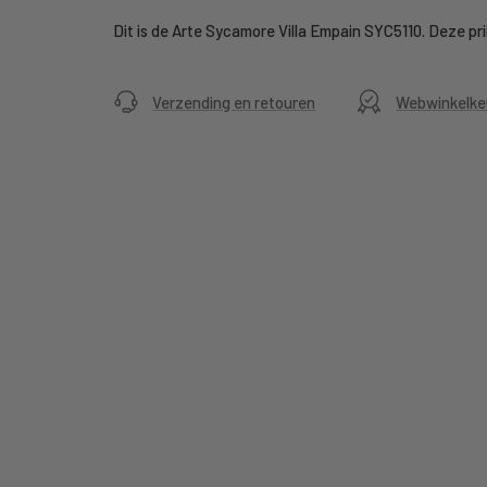
Dit is de Arte Sycamore Villa Empain SYC5110. Deze prin
Verzending en retouren
Webwinkelke