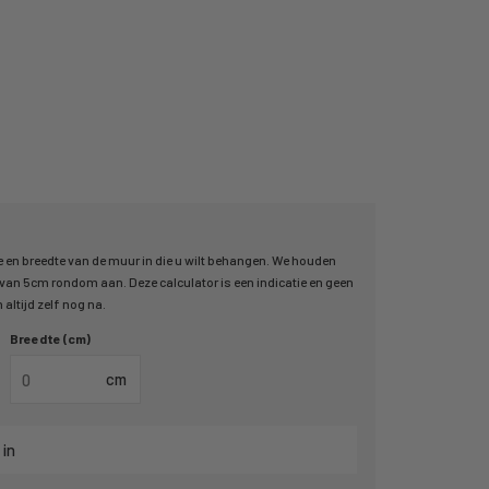
 en breedte van de muur in die u wilt behangen. We houden
an 5cm rondom aan. Deze calculator is een indicatie en geen
altijd zelf nog na.
Breedte (cm)
cm
 in