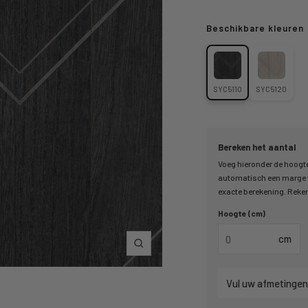
Beschikbare kleuren
SYC5110
SYC5120
Bereken het aantal
Voeg hieronder de hoogte
automatisch een marge v
exacte berekening. Reken 
Hoogte (cm)
cm
Inzoomen
Vul uw afmetingen