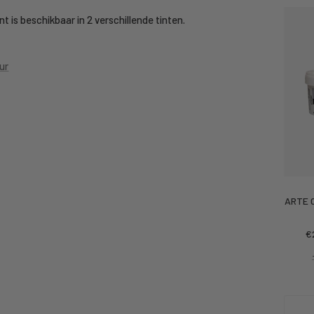
t is beschikbaar in 2 verschillende tinten.
ur
ARTE C
Ko
€
pr