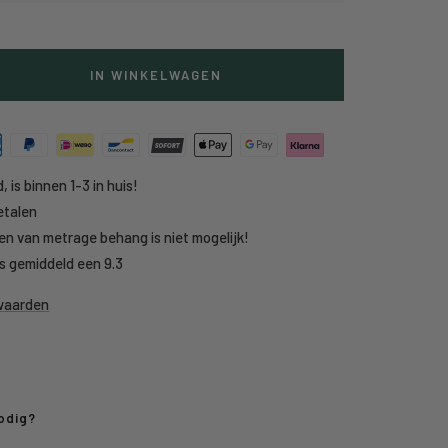
IN WINKELWAGEN
g
heid
, is binnen 1-3 in huis!
etalen
en van metrage behang is niet mogelijk!
s gemiddeld een 9.3
rwaarden
odig?