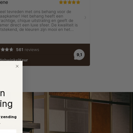
en
ing
rzending
.