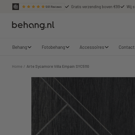
Ga
Gratis verzending boven €99
Wij s
561
Reviews
door
naar
Behang.nl
de
content
Behang
Fotobehang
Accessoires
Contact
Home
Arte Sycamore Villa Empain SYC5110