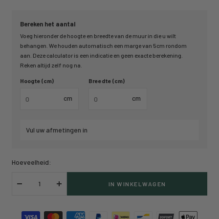
Bereken het aantal
Voeg hieronder de hoogte en breedte van de muur in die u wilt
behangen. We houden automatisch een marge van 5cm rondom
aan. Deze calculator is een indicatie en geen exacte berekening.
Reken altijd zelf nog na.
Hoogte (cm)
Breedte (cm)
cm
cm
Vul uw afmetingen in
Hoeveelheid:
IN WINKELWAGEN
Verlaag
Verhoog
hoeveelheid
hoeveelheid