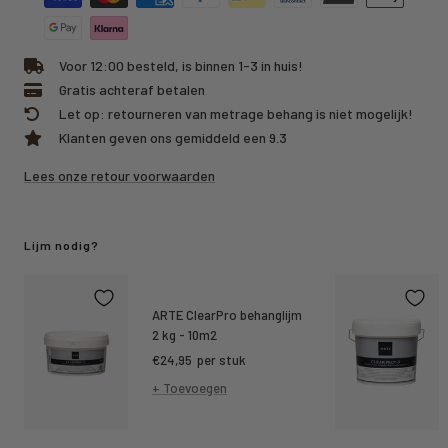
Voor 12:00 besteld, is binnen 1-3 in huis!
Gratis achteraf betalen
Let op: retourneren van metrage behang is niet mogelijk!
Klanten geven ons gemiddeld een 9.3
Lees onze retour voorwaarden
Lijm nodig?
ARTE ClearPro behanglijm
2 kg - 10m2
Kortings
€24,95
per stuk
prijs
+ Toevoegen