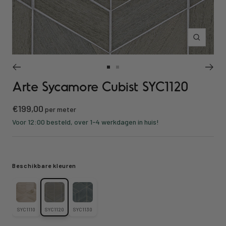
Inzoomen
Ga
Ga
Arte Sycamore Cubist SYC1120
naar
naar
slide
slide
Kortings
€199,00
1
2
per meter
prijs
Voor 12:00 besteld, over 1-4 werkdagen in huis!
Beschikbare kleuren
SYC1110
SYC1120
SYC1130