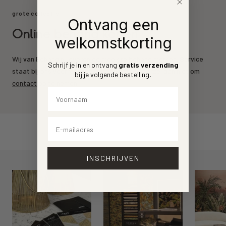
grote collectie
Ontvang een
Online behang kopen
welkomstkorting
Wij van Behang.nl leveren de mooiste behang merken. Service
Schrijf je in en ontvang
gratis verzending
staat bij ons voorrop. Heeft u een vraag? Aarzel dan niet om
bij je volgende bestelling
.
contact
op te nemen.
Voornaam
Email
INSCHRIJVEN