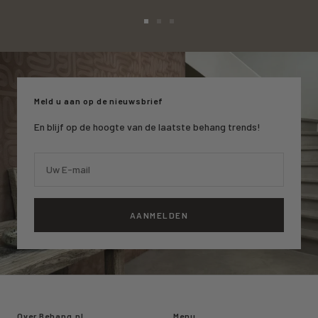
Ga
Ga
Ga
naar
naar
naar
slide
slide
slide
1
2
3
Meld u aan op de nieuwsbrief
En blijf op de hoogte van de laatste behang trends!
Uw E-mail
AANMELDEN
Over Behang.nl
Menu