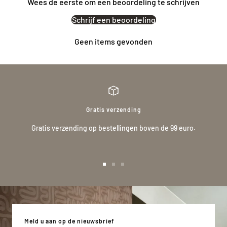
Wees de eerste om een beoordeling te schrijven
Schrijf een beoordeling
Geen items gevonden
Gratis verzending
Gratis verzending op bestellingen boven de 99 euro.
Ga
Ga
Ga
naar
naar
naar
slide
slide
slide
1
2
3
Meld u aan op de nieuwsbrief