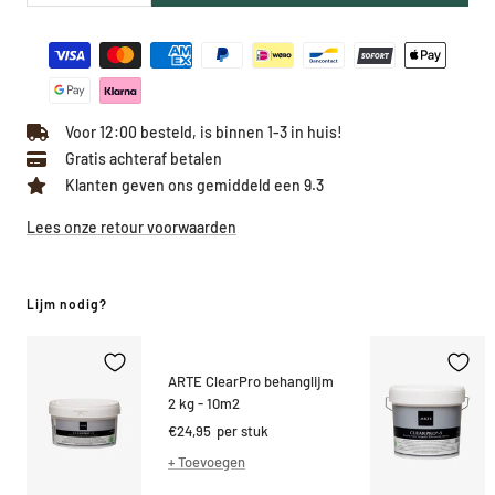
hoeveelheid
hoeveelheid
Voor 12:00 besteld, is binnen 1-3 in huis!
Gratis achteraf betalen
Klanten geven ons gemiddeld een 9.3
Lees onze retour voorwaarden
Lijm nodig?
ARTE ClearPro behanglijm
2 kg - 10m2
Kortings
€24,95
per stuk
prijs
+ Toevoegen