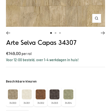
Inzoome
Ga
Ga
Ga
Arte Selva Capas 34307
naar
naar
naar
slide
slide
slide
Kortings
€149,00
1
2
3
per rol
prijs
Voor 12:00 besteld, over 1-4 werkdagen in huis!
Beschikbare kleuren
34300
34301
34302
34303
34304