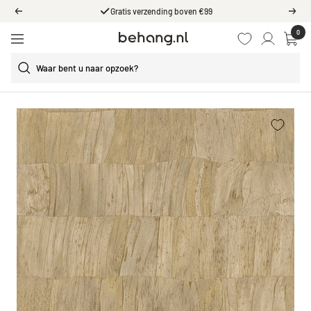
Ga
Gratis verzending boven €99
Vorige
Volg
door
0
Behang.nl
naar
Navigatie
de
content