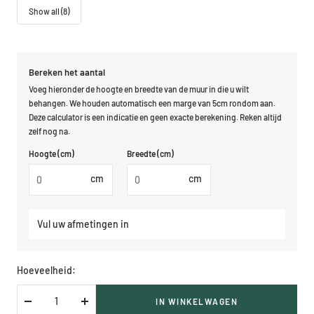
Show all (8)
Bereken het aantal
Voeg hieronder de hoogte en breedte van de muur in die u wilt
behangen. We houden automatisch een marge van 5cm rondom aan.
Deze calculator is een indicatie en geen exacte berekening. Reken altijd
zelf nog na.
Hoogte (cm)
Breedte (cm)
cm
cm
Vul uw afmetingen in
Hoeveelheid:
IN WINKELWAGEN
Verlaag
Verhoog