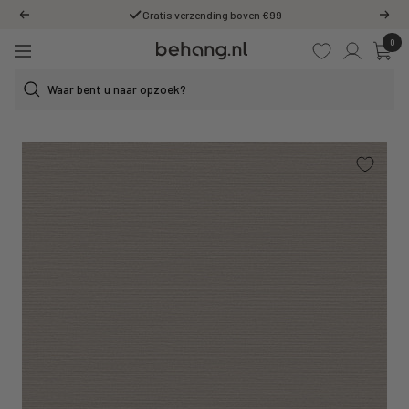
Ga
Gratis verzending boven €99
Vorige
Volg
door
0
Behang.nl
naar
Navigatie
de
content