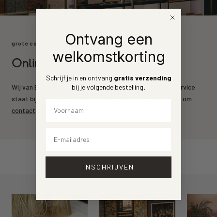
Ontvang een
grote collectie
welkomstkorting
Online behang kopen
Schrijf je in en ontvang
gratis verzending
bij je volgende bestelling
.
Wij van Behang.nl leveren de mooiste behang merken. Service
staat bij ons voorrop. Heeft u een vraag? Aarzel dan niet om
Voornaam
contact
op te nemen.
Email
INSCHRIJVEN