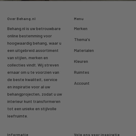
Over Behang.nl
Menu
Behang.nl is uw betrouwbare
Merken
online bestemming voor
Thema's
hoogwaardig behang, waar u
een uitgebreid assortiment
Materialen
van stijlen, merken en
Kleuren
collecties vindt. Wij streven
ernaar om u te voorzien van
Ruimtes
de beste kwaliteit, service
Account
en inspiratie voor al uw
behangprojecten, zodat u uw
interieur kunt transformeren
tot een unieke en stijlvolle
leefruimte.
Informatie
Volg ons voor inspiratie