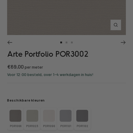
Inzoomen
Ga
Ga
Ga
Arte Portfolio POR3002
naar
naar
naar
slide
slide
slide
Kortings
€69,00
1
2
3
per meter
prijs
Voor 12:00 besteld, over 1-4 werkdagen in huis!
Beschikbare kleuren
POR1066
POR1023
POR1096
POR1101
POR1102