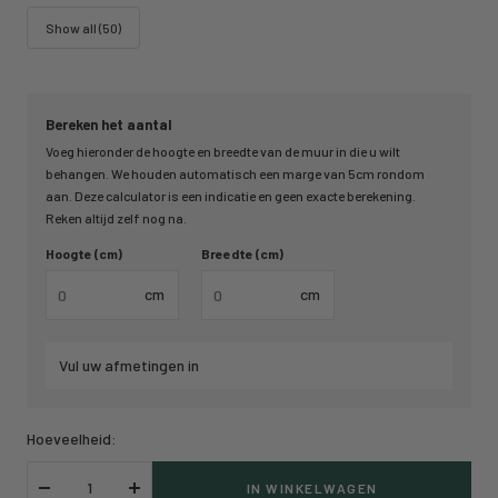
Show all (50)
Bereken het aantal
Voeg hieronder de hoogte en breedte van de muur in die u wilt
behangen. We houden automatisch een marge van 5cm rondom
aan. Deze calculator is een indicatie en geen exacte berekening.
Reken altijd zelf nog na.
Hoogte (cm)
Breedte (cm)
cm
cm
Vul uw afmetingen in
Hoeveelheid:
IN WINKELWAGEN