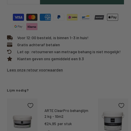
Verlaag
Verhoog
hoeveelheid
hoeveelheid
Voor 12:00 besteld, is binnen 1-3 in huis!
Gratis achteraf betalen
Let op: retourneren van metrage behang is niet mogelijk!
Klanten geven ons gemiddeld een 9.3
Lees onze retour voorwaarden
Lijm nodig?
ARTE ClearPro behanglijm
2 kg - 10m2
Kortings
€24,95
per stuk
prijs