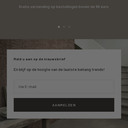
Gratis verzending op bestellingen boven de 99 euro.
Ga
Ga
Ga
naar
naar
naar
slide
slide
slide
1
2
3
Meld u aan op de nieuwsbrief
En blijf op de hoogte van de laatste behang trends!
Uw E-mail
AANMELDEN