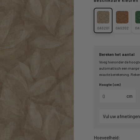
Beschikbare kleuren
OAS201
OAS202
OA
Bereken het aantal
Voeg hieronder de hoogte
automatisch een marge v
exacte berekening. Reken 
Hoogte (cm)
cm
Vul uw afmetingen
Hoeveelheid: