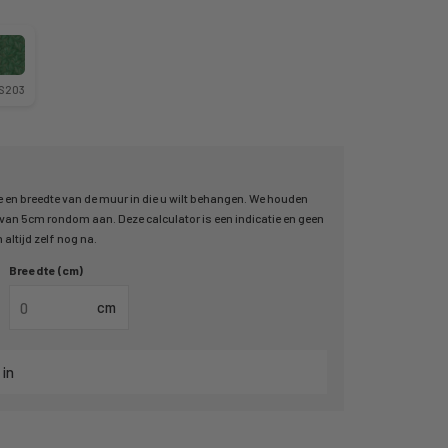
S203
 en breedte van de muur in die u wilt behangen. We houden
an 5cm rondom aan. Deze calculator is een indicatie en geen
altijd zelf nog na.
Breedte (cm)
cm
 in