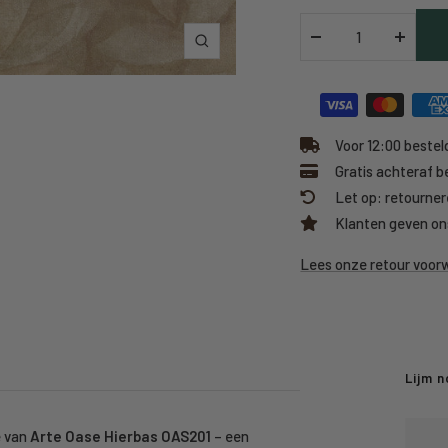
Verlaag
Verhoo
Inzoomen
hoeveelheid
hoeveel
Voor 12:00 besteld
Gratis achteraf b
Let op: retourner
Klanten geven on
Lees onze retour voo
Lijm n
e van
Arte Oase Hierbas OAS201
– een