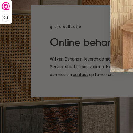
9,1
grote collectie
Online behang k
Wij van Behang.nl leveren de mooiste beha
Service staat bij ons voorrop. Heeft u een v
dan niet om
contact
op te nemen.