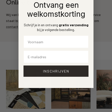
Online behang kopen
Ontvang een
welkomstkorting
Wij van Behang.nl leveren de mooiste behang merken. Service
staat bij ons voorrop. Heeft u een vraag? Aarzel dan niet om
Schrijf je in en ontvang
gratis verzending
contact
op te nemen.
bij je volgende bestelling
.
Voornaam
Email
INSCHRIJVEN