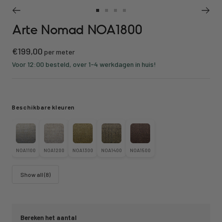
Ga
Ga
Ga
Ga
Arte Nomad NOA1800
naar
naar
naar
naar
slide
slide
slide
slide
Kortings
€199,00
1
2
3
4
per meter
prijs
Voor 12:00 besteld, over 1-4 werkdagen in huis!
Beschikbare kleuren
NOA1100
NOA1200
NOA1300
NOA1400
NOA1500
Show all (8)
Bereken het aantal