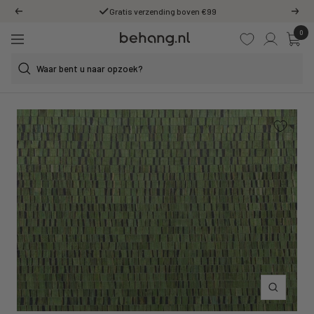
Ga
Gratis verzending boven €99
Vorige
Volg
door
0
Behang.nl
naar
Navigatie
de
content
Inzoomen