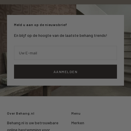
naar
naar
naar
slide
slide
slide
1
2
3
Meld u aan op de nieuwsbrief
En blijf op de hoogte van de laatste behang trends!
Uw E-mail
AANMELDEN
Over Behang.nl
Menu
Behang.nl is uw betrouwbare
Merken
online bestemming voor