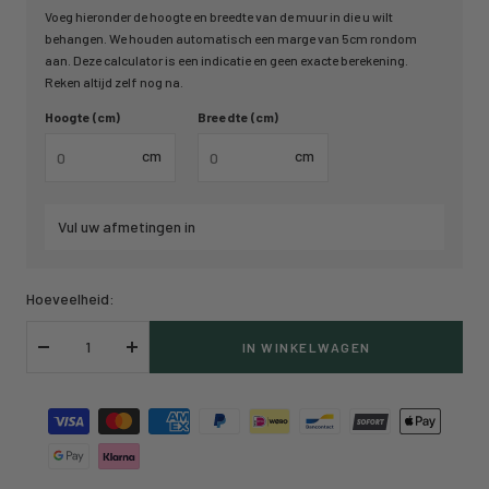
Voeg hieronder de hoogte en breedte van de muur in die u wilt
behangen. We houden automatisch een marge van 5cm rondom
aan. Deze calculator is een indicatie en geen exacte berekening.
Reken altijd zelf nog na.
Hoogte (cm)
Breedte (cm)
cm
cm
Vul uw afmetingen in
Hoeveelheid:
IN WINKELWAGEN
Verlaag
Verhoog
hoeveelheid
hoeveelheid