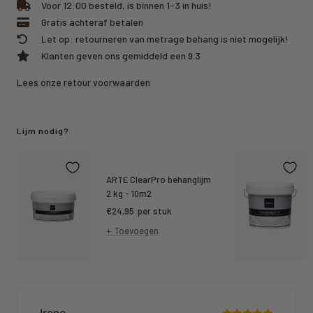
Voor 12:00 besteld, is binnen 1-3 in huis!
Gratis achteraf betalen
Let op: retourneren van metrage behang is niet mogelijk!
Klanten geven ons gemiddeld een 9.3
Lees onze retour voorwaarden
Lijm nodig?
ARTE ClearPro behanglijm
2 kg - 10m2
Kortings
€24,95
per stuk
prijs
+ Toevoegen