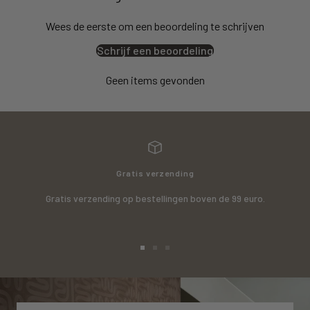
Wees de eerste om een beoordeling te schrijven
Schrijf een beoordeling
Geen items gevonden
Gratis verzending
Gratis verzending op bestellingen boven de 99 euro.
Ga
Ga
Ga
naar
naar
naar
slide
slide
slide
1
2
3