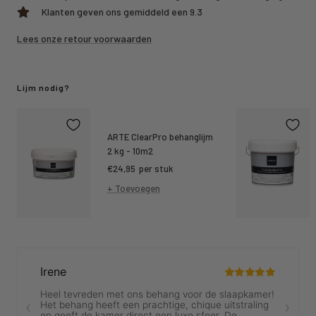
Klanten geven ons gemiddeld een 9.3
Lees onze retour voorwaarden
Lijm nodig?
ARTE ClearPro behanglijm
2 kg - 10m2
Kortings
€24,95
per stuk
prijs
+ Toevoegen