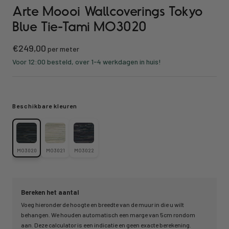
Arte Moooi Wallcoverings Tokyo
naar
naar
naar
slide
slide
slide
Blue Tie-Tami MO3020
1
2
3
Kortings
€249,00
per meter
prijs
Voor 12:00 besteld, over 1-4 werkdagen in huis!
Beschikbare kleuren
MO3020
MO3021
MO3022
Bereken het aantal
Voeg hieronder de hoogte en breedte van de muur in die u wilt
behangen. We houden automatisch een marge van 5cm rondom
aan. Deze calculator is een indicatie en geen exacte berekening.