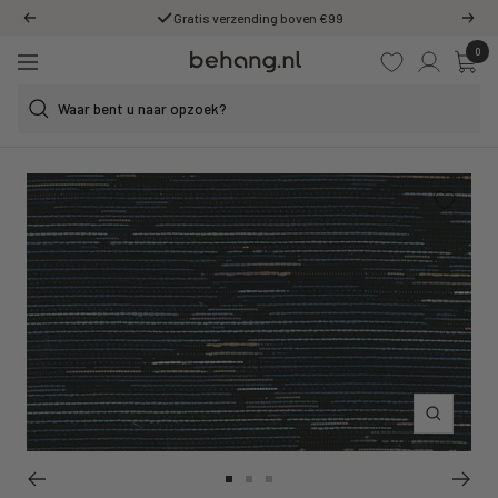
Ga
Gratis verzending boven €99
Vorige
Volg
door
0
Behang.nl
naar
Navigatie
de
content
Inzoomen
Ga
Ga
Ga