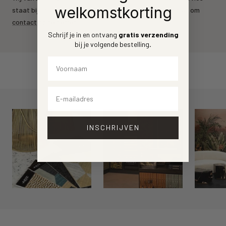
welkomstkorting
staat bij ons voorrop. Heeft u een vraag? Aarzel dan niet om
contact
op te nemen.
Schrijf je in en ontvang
gratis verzending
bij je volgende bestelling
.
Voornaam
Email
INSCHRIJVEN