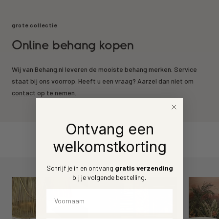
grote collectie
Online behang kopen
Wij van Behang.nl leveren de mooiste behang merken. Service
staat bij ons voorrop. Heeft u een vraag? Aarzel dan niet om
contact
op te nemen.
Ontvang een
welkomstkorting
Schrijf je in en ontvang
gratis verzending
bij je volgende bestelling
.
Voornaam