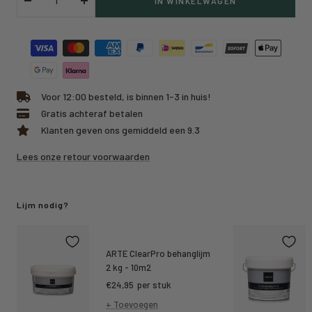
IN WINKELWAGEN
Verlaag
Verhoog
hoeveelheid
hoeveelheid
Voor 12:00 besteld, is binnen 1-3 in huis!
Gratis achteraf betalen
Klanten geven ons gemiddeld een 9.3
Lees onze retour voorwaarden
Lijm nodig?
ARTE ClearPro behanglijm
2 kg - 10m2
Kortings
€24,95
per stuk
prijs
+ Toevoegen