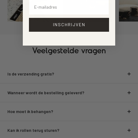
Email
INSCHRIJVEN
Veelgestelde vragen
Is de verzending gratis?
Wanneer wordt de bestelling geleverd?
Hoe moet ik behangen?
Kan ik rollen terug sturen?