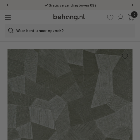
Ga
Gratis verzending boven €99
Vorige
Volg
door
0
Behang.nl
naar
Navigatie
de
content