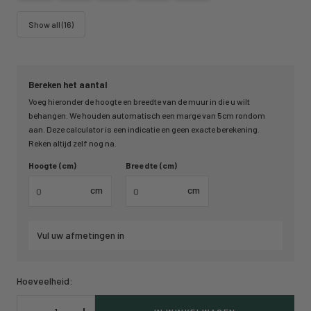
Show all (16)
Bereken het aantal
Voeg hieronder de hoogte en breedte van de muur in die u wilt
behangen. We houden automatisch een marge van 5cm rondom
aan. Deze calculator is een indicatie en geen exacte berekening.
Reken altijd zelf nog na.
Hoogte (cm)
Breedte (cm)
cm
cm
Vul uw afmetingen in
Hoeveelheid: