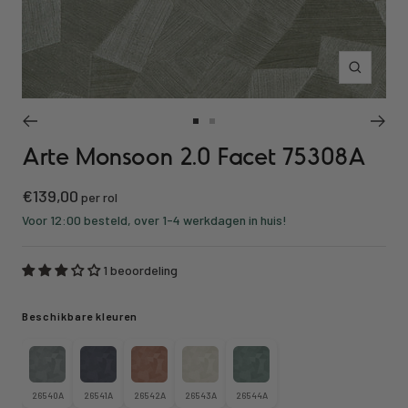
Inzoomen
Ga
Ga
Arte Monsoon 2.0 Facet 75308A
naar
naar
slide
slide
Kortings
€139,00
1
2
per rol
prijs
Voor 12:00 besteld, over 1-4 werkdagen in huis!
1 beoordeling
Beschikbare kleuren
26540A
26541A
26542A
26543A
26544A