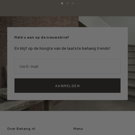
Ga
Ga
Ga
naar
naar
naar
slide
slide
slide
1
2
3
Meld u aan op de nieuwsbrief
En blijf op de hoogte van de laatste behang trends!
Uw E-mail
AANMELDEN
Over Behang.nl
Menu