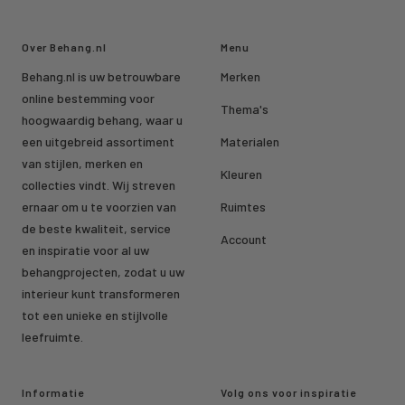
Over Behang.nl
Menu
Behang.nl is uw betrouwbare
Merken
online bestemming voor
Thema's
hoogwaardig behang, waar u
een uitgebreid assortiment
Materialen
van stijlen, merken en
Kleuren
collecties vindt. Wij streven
ernaar om u te voorzien van
Ruimtes
de beste kwaliteit, service
Account
en inspiratie voor al uw
behangprojecten, zodat u uw
interieur kunt transformeren
tot een unieke en stijlvolle
leefruimte.
Informatie
Volg ons voor inspiratie