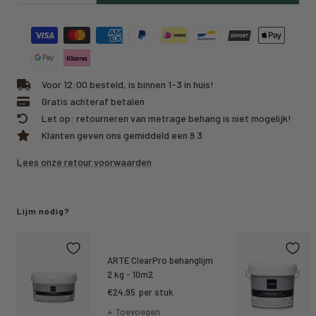
hoeveelheid
hoeveelheid
Voor 12:00 besteld, is binnen 1-3 in huis!
Gratis achteraf betalen
Let op: retourneren van metrage behang is niet mogelijk!
Klanten geven ons gemiddeld een 9.3
Lees onze retour voorwaarden
Lijm nodig?
ARTE ClearPro behanglijm
2 kg - 10m2
Kortings
€24,95
per stuk
prijs
+ Toevoegen