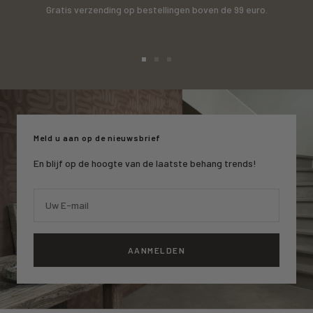
Gratis verzending op bestellingen boven de 99 euro.
Ga
Ga
Ga
naar
naar
naar
slide
slide
slide
1
2
3
Meld u aan op de nieuwsbrief
En blijf op de hoogte van de laatste behang trends!
Uw E-mail
AANMELDEN