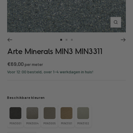
Inzoomen
Ga
Ga
Ga
Arte Minerals MIN3 MIN3311
naar
naar
naar
slide
slide
slide
Kortings
€69,00
1
2
3
per meter
prijs
Voor 12:00 besteld, over 1-4 werkdagen in huis!
Beschikbare kleuren
MIN3001
MIN3004
MIN3005
MIN3101
MIN3102