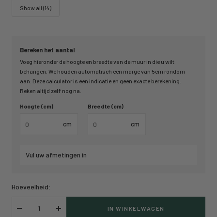
Show all (14)
Bereken het aantal
Voeg hieronder de hoogte en breedte van de muur in die u wilt
behangen. We houden automatisch een marge van 5cm rondom
aan. Deze calculator is een indicatie en geen exacte berekening.
Reken altijd zelf nog na.
Hoogte (cm)
Breedte (cm)
cm
cm
Vul uw afmetingen in
Hoeveelheid:
IN WINKELWAGEN
Verlaag
Verhoog