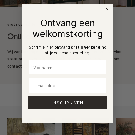
Ontvang een
grote collectie
welkomstkorting
Online behang kopen
Schrijf je in en ontvang
gratis verzending
Wij van Behang.nl leveren de mooiste behang merken. Service
bij je volgende bestelling
.
staat bij ons voorrop. Heeft u een vraag? Aarzel dan niet om
Voornaam
contact
op te nemen.
Email
INSCHRIJVEN