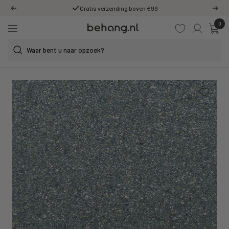
Ga
Gratis verzending boven €99
Vorige
Volg
door
0
Behang.nl
naar
Navigatie
de
content