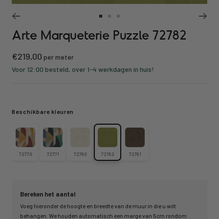
Ga
Ga
Ga
Arte Marqueterie Puzzle 72782
naar
naar
naar
slide
slide
slide
Kortings
€219,00
1
2
3
per meter
prijs
Voor 12:00 besteld, over 1-4 werkdagen in huis!
Beschikbare kleuren
72770
72771
72780
72782
72781
Bereken het aantal
Voeg hieronder de hoogte en breedte van de muur in die u wilt
behangen. We houden automatisch een marge van 5cm rondom