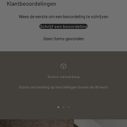
Klantbeoordelingen
Wees de eerste om een beoordeling te schrijven
Schrijf een beoordeling
Geen items gevonden
Gratis verzending
Gratis verzending op bestellingen boven de 99 euro.
Ga
Ga
Ga
naar
naar
naar
slide
slide
slide