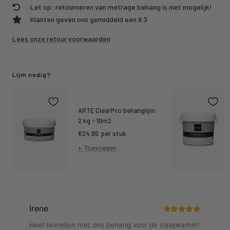
Let op: retourneren van metrage behang is niet mogelijk!
Klanten geven ons gemiddeld een 9.3
Lees onze retour voorwaarden
Lijm nodig?
ARTE ClearPro behanglijm
2 kg - 10m2
Kortings
€24,95
per stuk
prijs
+ Toevoegen