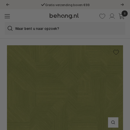
Ga
Gratis verzending boven €99
Vorige
Volg
door
0
Behang.nl
naar
Navigatie
de
content
Inzoomen