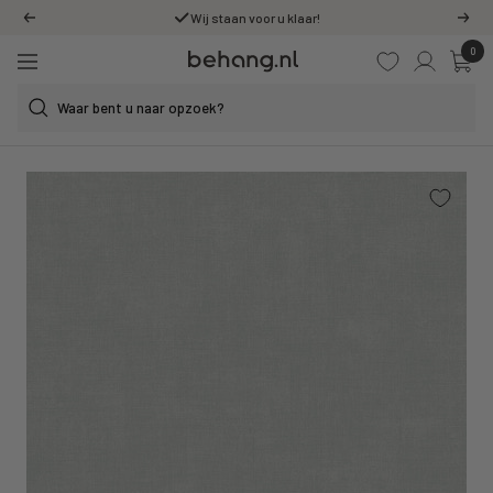
Ga
Wij staan voor u klaar!
Vorige
Volg
door
0
Behang.nl
naar
Navigatie
de
content