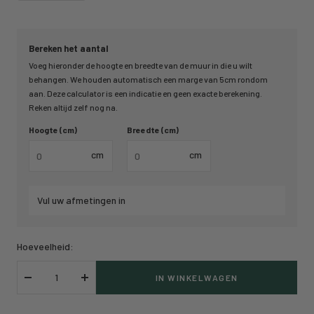
Bereken het aantal
Voeg hieronder de hoogte en breedte van de muur in die u wilt
behangen. We houden automatisch een marge van 5cm rondom
aan. Deze calculator is een indicatie en geen exacte berekening.
Reken altijd zelf nog na.
Hoogte (cm)
Breedte (cm)
cm
cm
Vul uw afmetingen in
Hoeveelheid:
IN WINKELWAGEN
Verlaag
Verhoog
hoeveelheid
hoeveelheid