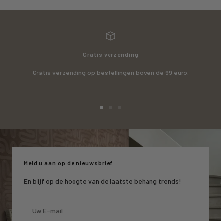
Gratis verzending
Gratis verzending op bestellingen boven de 99 euro.
Ga
Ga
Ga
naar
naar
naar
slide
slide
slide
1
2
3
Meld u aan op de nieuwsbrief
En blijf op de hoogte van de laatste behang trends!
Uw E-mail