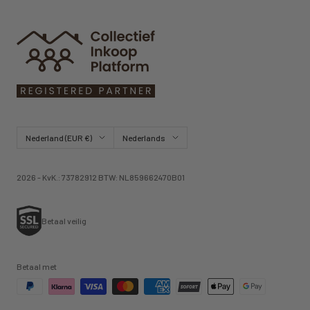
Land/regio
Taal
Nederland (EUR €)
Nederlands
2026 - KvK.: 73782912 BTW: NL859662470B01
Betaal veilig
Betaal met