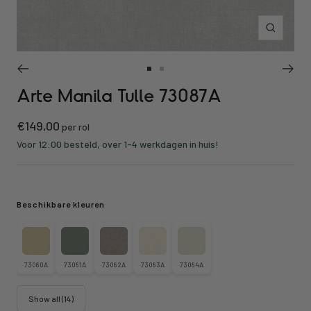
Inzoomen
Ga
Ga
Arte Manila Tulle 73087A
naar
naar
slide
slide
Kortings
€149,00
1
2
per rol
prijs
Voor 12:00 besteld, over 1-4 werkdagen in huis!
Beschikbare kleuren
73080A
73081A
73082A
73083A
73084A
Show all (14)