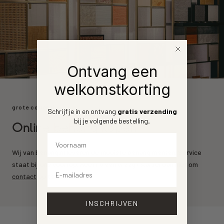
Ontvang een
welkomstkorting
grote collectie
Schrijf je in en ontvang
gratis verzending
bij je volgende bestelling
.
Online behang kopen
Voornaam
Wij van Behang.nl leveren de mooiste behang merken. Service
staat bij ons voorrop. Heeft u een vraag? Aarzel dan niet om
Email
contact
op te nemen.
INSCHRIJVEN