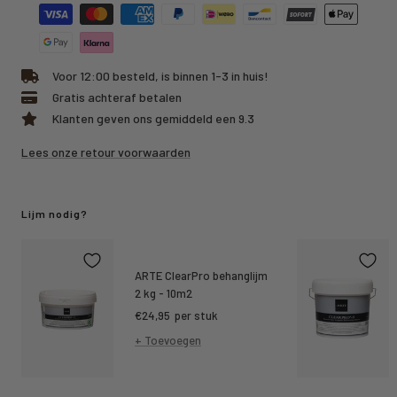
Voor 12:00 besteld, is binnen 1-3 in huis!
Gratis achteraf betalen
Klanten geven ons gemiddeld een 9.3
Lees onze retour voorwaarden
Lijm nodig?
ARTE ClearPro behanglijm
2 kg - 10m2
Kortings
€24,95
per stuk
prijs
+ Toevoegen