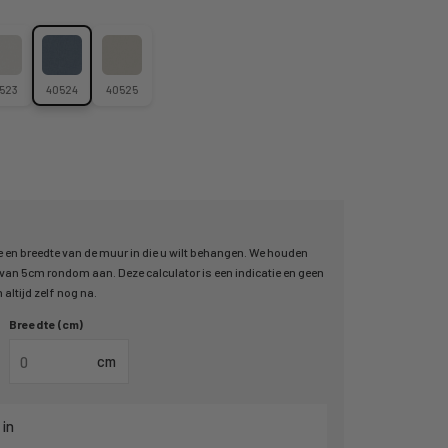
523
40524
40525
 en breedte van de muur in die u wilt behangen. We houden
an 5cm rondom aan. Deze calculator is een indicatie en geen
altijd zelf nog na.
Breedte (cm)
cm
 in