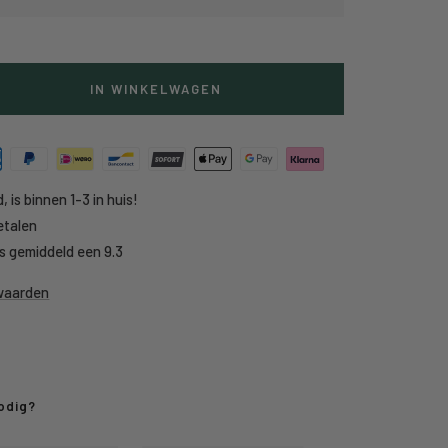
IN WINKELWAGEN
g
heid
, is binnen 1-3 in huis!
etalen
s gemiddeld een 9.3
rwaarden
odig?