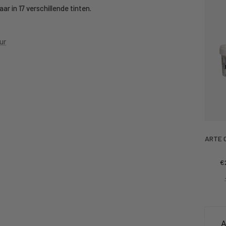
ar in 17 verschillende tinten.
ur
ARTE C
Ko
€
pr