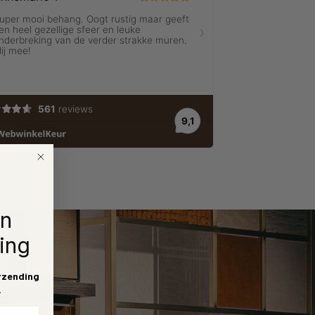
en
ing
rzending
.