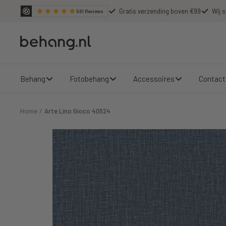
Ga
Gratis verzending boven €99
Wij s
561
Reviews
door
naar
Behang.nl
de
content
Behang
Fotobehang
Accessoires
Contact
Home
Arte Lino Gioco 40524