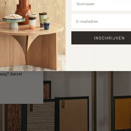
Email
INSCHRIJVEN
open
ng merken.
raag? Aarzel