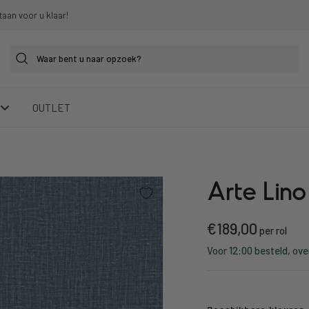
taan voor u klaar!
OUTLET
Arte Lin
Kortings
€189,00
per rol
Voor 12:00 besteld, ove
prijs