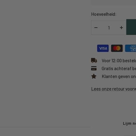
Hoeveelheid:
Verlaag
Verhoo
hoeveelheid
hoeveel
Voor 12:00 besteld
Gratis achteraf b
Klanten geven on
Lees onze retour voo
Lijm n