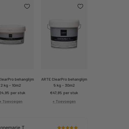
learPro behanglijm
ARTE ClearPro behanglijm
2 kg - 10m2
5 kg - 30m2
rtings
Kortings
24,95
per stuk
€47,95
per stuk
ijs
prijs
+ Toevoegen
+ Toevoegen