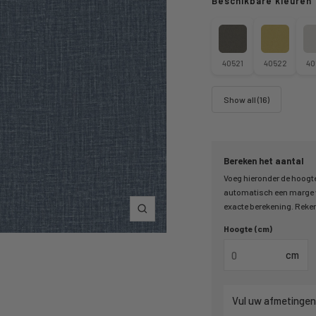
Beschikbare kleuren
40521
40522
40
Show all (16)
Bereken het aantal
Voeg hieronder de hoogte
automatisch een marge v
exacte berekening. Reken 
Inzoomen
Hoogte (cm)
cm
Vul uw afmetingen