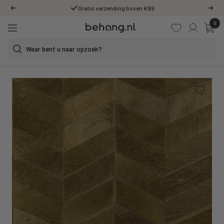
Ga
Gratis verzending boven €99
Vorige
Volg
door
0
Behang.nl
naar
Navigatie
de
content