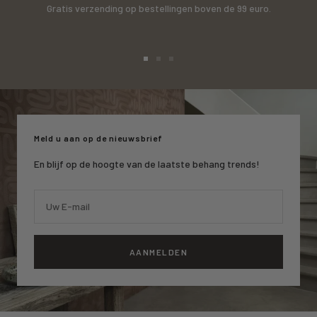
Gratis verzending op bestellingen boven de 99 euro.
Ga
Ga
Ga
naar
naar
naar
slide
slide
slide
1
2
3
Meld u aan op de nieuwsbrief
En blijf op de hoogte van de laatste behang trends!
Uw E-mail
AANMELDEN