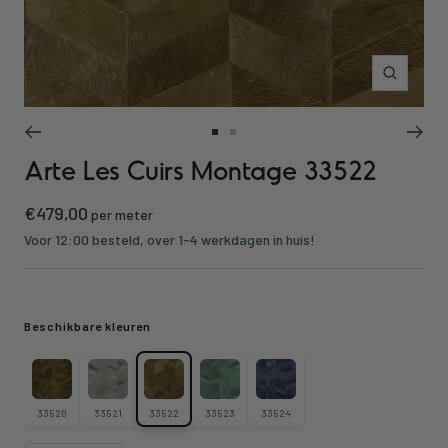
Inzoomen
Ga
Ga
Arte Les Cuirs Montage 33522
naar
naar
slide
slide
Kortings
€479,00
1
2
per meter
prijs
Voor 12:00 besteld, over 1-4 werkdagen in huis!
Beschikbare kleuren
33520
33521
33522
33523
33524