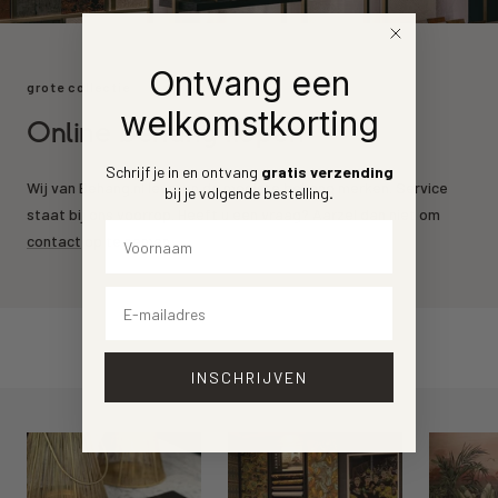
Ontvang een
grote collectie
welkomstkorting
Online behang kopen
Schrijf je in en ontvang
gratis verzending
Wij van Behang.nl leveren de mooiste behang merken. Service
bij je volgende bestelling
.
staat bij ons voorrop. Heeft u een vraag? Aarzel dan niet om
Voornaam
contact
op te nemen.
Email
INSCHRIJVEN