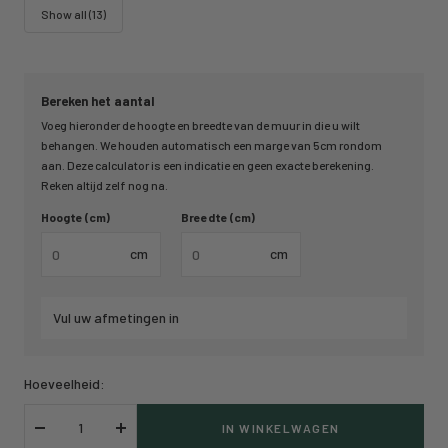
Show all (13)
Bereken het aantal
Voeg hieronder de hoogte en breedte van de muur in die u wilt
behangen. We houden automatisch een marge van 5cm rondom
aan. Deze calculator is een indicatie en geen exacte berekening.
Reken altijd zelf nog na.
Hoogte (cm)
Breedte (cm)
cm
cm
Vul uw afmetingen in
Hoeveelheid:
IN WINKELWAGEN
Verlaag
Verhoog