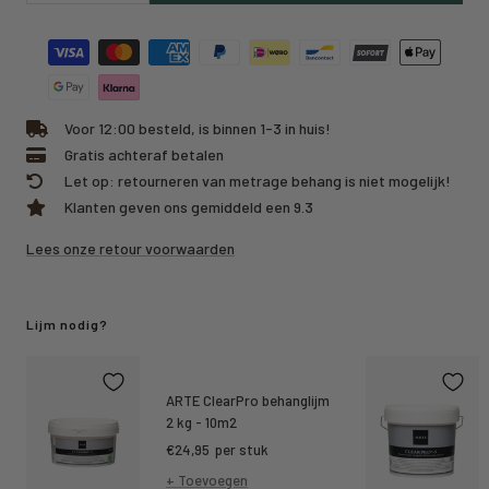
hoeveelheid
hoeveelheid
Voor 12:00 besteld, is binnen 1-3 in huis!
Gratis achteraf betalen
Let op: retourneren van metrage behang is niet mogelijk!
Klanten geven ons gemiddeld een 9.3
Lees onze retour voorwaarden
Lijm nodig?
ARTE ClearPro behanglijm
2 kg - 10m2
Kortings
€24,95
per stuk
prijs
+ Toevoegen