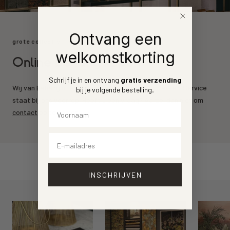
Ontvang een
grote collectie
welkomstkorting
Online behang kopen
Schrijf je in en ontvang
gratis verzending
Wij van Behang.nl leveren de mooiste behang merken. Service
bij je volgende bestelling
.
staat bij ons voorrop. Heeft u een vraag? Aarzel dan niet om
Voornaam
contact
op te nemen.
Email
INSCHRIJVEN