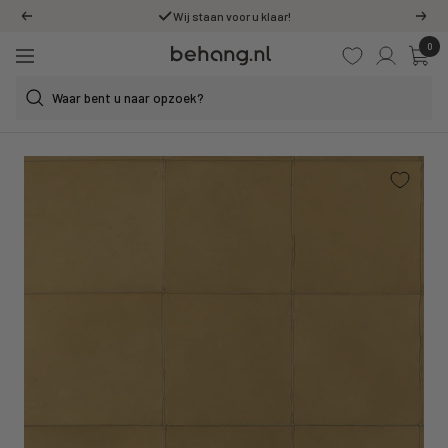
Ga
Wij staan voor u klaar!
Vorige
Volg
door
0
Behang.nl
naar
Navigatie
de
content