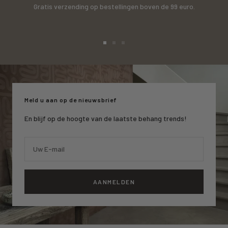
Gratis verzending op bestellingen boven de 99 euro.
Ga
Ga
Ga
naar
naar
naar
slide
slide
slide
1
2
3
Meld u aan op de nieuwsbrief
En blijf op de hoogte van de laatste behang trends!
Uw E-mail
AANMELDEN