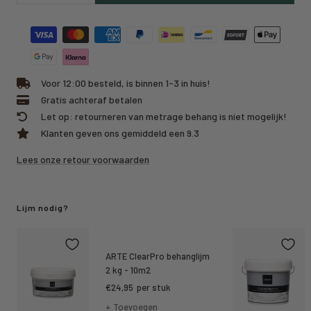
hoeveelheid
hoeveelheid
Voor 12:00 besteld, is binnen 1-3 in huis!
Gratis achteraf betalen
Let op: retourneren van metrage behang is niet mogelijk!
Klanten geven ons gemiddeld een 9.3
Lees onze retour voorwaarden
Lijm nodig?
ARTE ClearPro behanglijm
2 kg - 10m2
Kortings
€24,95
per stuk
prijs
+ Toevoegen