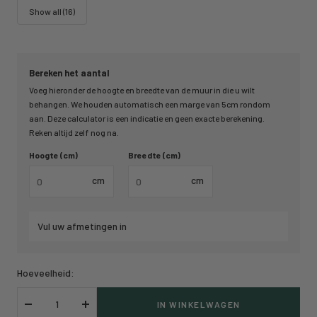
Show all (16)
Bereken het aantal
Voeg hieronder de hoogte en breedte van de muur in die u wilt
behangen. We houden automatisch een marge van 5cm rondom
aan. Deze calculator is een indicatie en geen exacte berekening.
Reken altijd zelf nog na.
Hoogte (cm)
Breedte (cm)
cm
cm
Vul uw afmetingen in
Hoeveelheid:
IN WINKELWAGEN
Verlaag
Verhoog