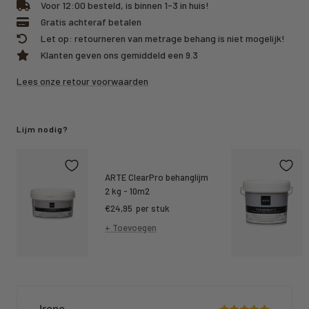
Voor 12:00 besteld, is binnen 1-3 in huis!
Gratis achteraf betalen
Let op: retourneren van metrage behang is niet mogelijk!
Klanten geven ons gemiddeld een 9.3
Lees onze retour voorwaarden
Lijm nodig?
ARTE ClearPro behanglijm
2 kg - 10m2
Kortings
€24,95
per stuk
prijs
+ Toevoegen