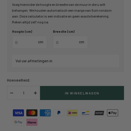
Voeg hieronder de hoogte en breedte van de muur in die u wilt
behangen. We houden automatisch een marge van 5cm rondom
aan. Deze calculator is een indicatie en geen exacte berekening.
Reken altijd zelf nog na.
Hoogte (cm)
Breedte (cm)
cm
cm
Vul uw afmetingen in
Hoeveelheid:
IN WINKELWAGEN
Verlaag
Verhoog
hoeveelheid
hoeveelheid