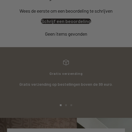
Wees de eerste om een beoordeling te schrijven
Schrijf een beoordeling
Geen items gevonden
Gratis verzending
Gratis verzending op bestellingen boven de 99 euro.
Ga
Ga
Ga
naar
naar
naar
slide
slide
slide
1
2
3