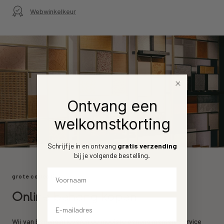
Webwinkelkeur
Ontvang een
welkomstkorting
Schrijf je in en ontvang
gratis verzending
bij je volgende bestelling
.
Voornaam
grote collectie
Online behang kopen
Email
Wij van Behang.nl leveren de mooiste behang merken. Service