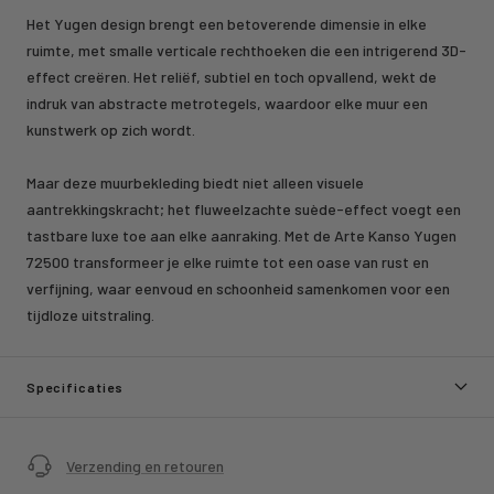
Het Yugen design brengt een betoverende dimensie in elke
ruimte, met smalle verticale rechthoeken die een intrigerend 3D-
effect creëren. Het reliëf, subtiel en toch opvallend, wekt de
indruk van abstracte metrotegels, waardoor elke muur een
kunstwerk op zich wordt.
Maar deze muurbekleding biedt niet alleen visuele
aantrekkingskracht; het fluweelzachte suède-effect voegt een
tastbare luxe toe aan elke aanraking. Met de Arte Kanso Yugen
72500 transformeer je elke ruimte tot een oase van rust en
verfijning, waar eenvoud en schoonheid samenkomen voor een
tijdloze uitstraling.
Specificaties
Verzending en retouren