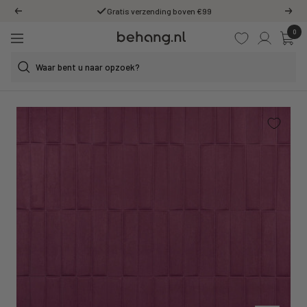
Ga
Gratis verzending boven €99
Vorige
Volg
door
0
Behang.nl
naar
Navigatie
de
content