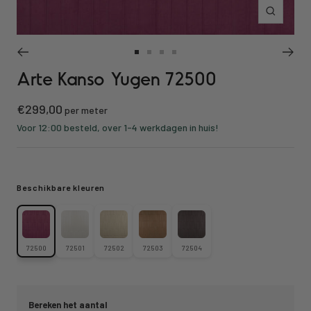
Inzoomen
Ga
Ga
Ga
Ga
Arte Kanso Yugen 72500
naar
naar
naar
naar
slide
slide
slide
slide
Kortings
€299,00
1
2
3
4
per meter
prijs
Voor 12:00 besteld, over 1-4 werkdagen in huis!
Beschikbare kleuren
72500
72501
72502
72503
72504
Bereken het aantal