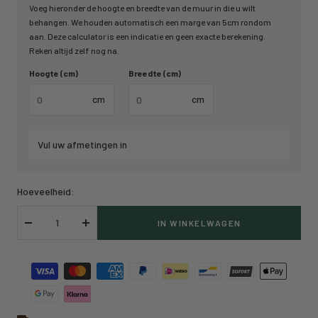
Voeg hieronder de hoogte en breedte van de muur in die u wilt
behangen. We houden automatisch een marge van 5cm rondom
aan. Deze calculator is een indicatie en geen exacte berekening.
Reken altijd zelf nog na.
Hoogte (cm)
Breedte (cm)
cm
cm
Vul uw afmetingen in
Hoeveelheid:
IN WINKELWAGEN
Verlaag
Verhoog
hoeveelheid
hoeveelheid