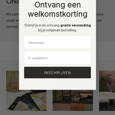
Online behang kopen
Ontvang een
welkomstkorting
Wij van Behang.nl leveren de mooiste behang merken. Service
staat bij ons voorrop. Heeft u een vraag? Aarzel dan niet om
Schrijf je in en ontvang
gratis verzending
contact
op te nemen.
bij je volgende bestelling
.
Voornaam
Email
INSCHRIJVEN