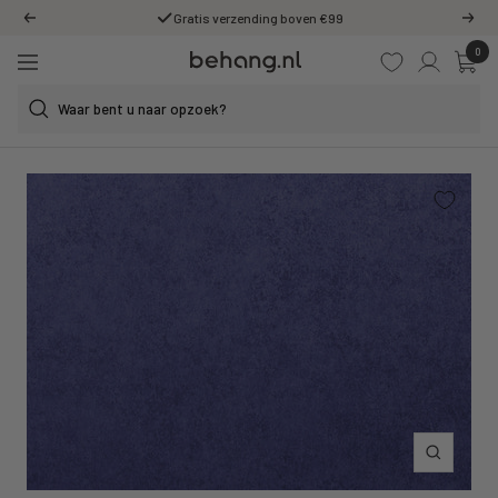
Ga
Gratis verzending boven €99
Vorige
Volg
door
0
Behang.nl
naar
Navigatie
de
content
Inzoomen