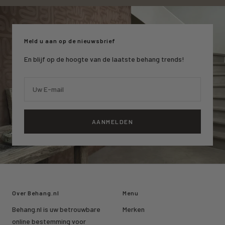
naar
naar
naar
slide
slide
slide
1
2
3
Meld u aan op de nieuwsbrief
En blijf op de hoogte van de laatste behang trends!
Uw E-mail
AANMELDEN
Over Behang.nl
Menu
Behang.nl is uw betrouwbare
Merken
online bestemming voor