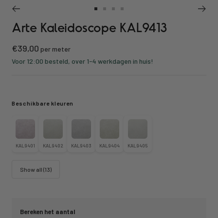
Ga
Ga
Ga
Ga
Arte Kaleidoscope KAL9413
naar
naar
naar
naar
slide
slide
slide
slide
Kortings
€39,00
1
2
3
4
per meter
prijs
Voor 12:00 besteld, over 1-4 werkdagen in huis!
Beschikbare kleuren
KAL9401
KAL9402
KAL9403
KAL9404
KAL9405
Show all (13)
Bereken het aantal