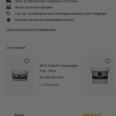
Voor 12:00 besteld, is binnen 1-3 in huis!
Gratis achteraf betalen
Let op: retourneren van metrage behang is niet mogelijk!
Klanten geven ons gemiddeld een 9.3
Lees onze retour voorwaarden
Lijm nodig?
ARTE ClearPro behanglijm
2 kg - 10m2
Kortings
€24,95
per stuk
prijs
+ Toevoegen