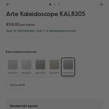
Ga
Ga
Ga
Arte Kaleidoscope KAL8305
naar
naar
naar
slide
slide
slide
Kortings
€59,00
1
2
3
per meter
prijs
Voor 12:00 besteld, over 1-4 werkdagen in huis!
Beschikbare kleuren
KAL8301
KAL8302
KAL8303
KAL8304
KAL8305
Show all (8)
Bereken het aantal