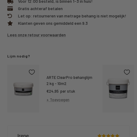
Voor 12:00 besteld, is binnen 1-3 in huis!
Gratis achteraf betalen
Let op: retourneren van metrage behang is niet mogelijk!
Klanten geven ons gemiddeld een 9.3
Lees onze retour voorwaarden
Lijm nodig?
ARTE ClearPro behanglijm
2 kg - 10m2
Kortings
€24,95
per stuk
prijs
+ Toevoegen