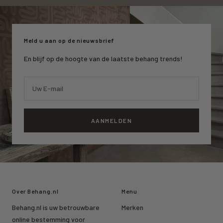
naar
naar
naar
slide
slide
slide
1
2
3
Meld u aan op de nieuwsbrief
En blijf op de hoogte van de laatste behang trends!
Uw E-mail
AANMELDEN
Over Behang.nl
Menu
Behang.nl is uw betrouwbare
Merken
online bestemming voor