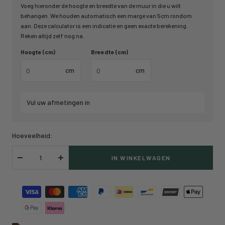
Voeg hieronder de hoogte en breedte van de muur in die u wilt
behangen. We houden automatisch een marge van 5cm rondom
aan. Deze calculator is een indicatie en geen exacte berekening.
Reken altijd zelf nog na.
Hoogte (cm)
Breedte (cm)
cm
cm
Vul uw afmetingen in
Hoeveelheid:
IN WINKELWAGEN
Verlaag
Verhoog
hoeveelheid
hoeveelheid