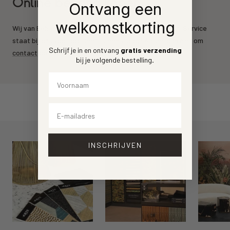
Online behang kopen
Ontvang een
welkomstkorting
Wij van Behang.nl leveren de mooiste behang merken. Service
staat bij ons voorrop. Heeft u een vraag? Aarzel dan niet om
Schrijf je in en ontvang
gratis verzending
contact
op te nemen.
bij je volgende bestelling
.
Voornaam
Email
INSCHRIJVEN