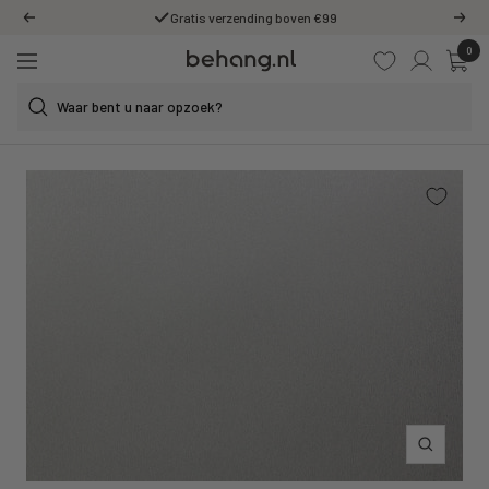
Ga
Gratis verzending boven €99
Vorige
Volg
door
0
Behang.nl
naar
Navigatie
de
content
Inzoomen