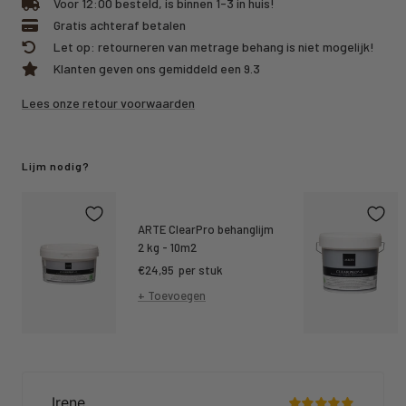
Voor 12:00 besteld, is binnen 1-3 in huis!
Gratis achteraf betalen
Let op: retourneren van metrage behang is niet mogelijk!
Klanten geven ons gemiddeld een 9.3
Lees onze retour voorwaarden
Lijm nodig?
ARTE ClearPro behanglijm
2 kg - 10m2
Kortings
€24,95
per stuk
prijs
+ Toevoegen