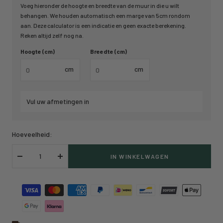
Voeg hieronder de hoogte en breedte van de muur in die u wilt
behangen. We houden automatisch een marge van 5cm rondom
aan. Deze calculator is een indicatie en geen exacte berekening.
Reken altijd zelf nog na.
Hoogte (cm)
Breedte (cm)
cm
cm
Vul uw afmetingen in
Hoeveelheid:
IN WINKELWAGEN
Verlaag
Verhoog
hoeveelheid
hoeveelheid