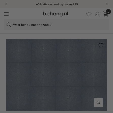
Ga
Gratis verzending boven €99
Vorige
Volg
door
0
Behang.nl
naar
Navigatie
de
content
Inzoomen