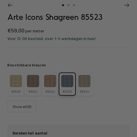
Ga
Ga
Ga
Arte Icons Shagreen 85523
naar
naar
naar
slide
slide
slide
Kortings
€59,00
1
2
3
per meter
prijs
Voor 12:00 besteld, over 1-4 werkdagen in huis!
Beschikbare kleuren
85520
85521
85522
85523
85524
Show all (8)
Bereken het aantal