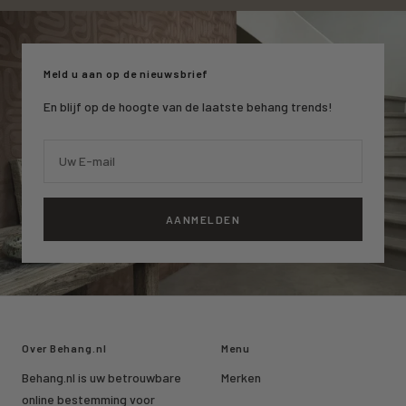
naar
naar
naar
slide
slide
slide
1
2
3
Meld u aan op de nieuwsbrief
En blijf op de hoogte van de laatste behang trends!
Uw E-mail
AANMELDEN
Over Behang.nl
Menu
Behang.nl is uw betrouwbare
Merken
online bestemming voor