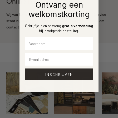
Online behang kopen
Ontvang een
welkomstkorting
Wij van Behang.nl leveren de mooiste behang merken. Service
staat bij ons voorrop. Heeft u een vraag? Aarzel dan niet om
Schrijf je in en ontvang
gratis verzending
contact
op te nemen.
bij je volgende bestelling
.
Voornaam
Email
INSCHRIJVEN