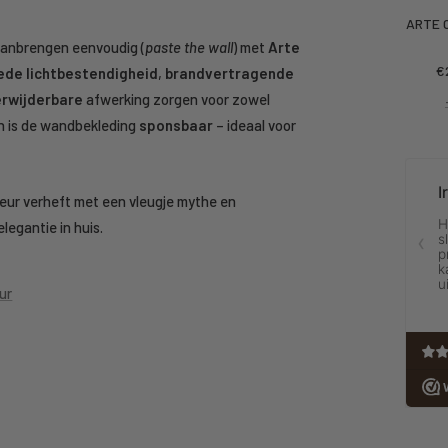
ARTE C
anbrengen eenvoudig (
paste the wall
) met
Arte
Ko
€
ede lichtbestendigheid
,
brandvertragende
pr
erwijderbare
afwerking zorgen voor zowel
en is de wandbekleding
sponsbaar
– ideaal voor
rieur verheft met een vleugje mythe en
legantie in huis.
ur