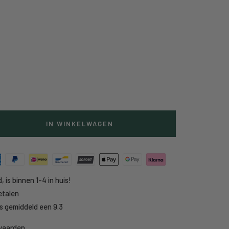
IN WINKELWAGEN
g
heid
, is binnen 1-4 in huis!
etalen
s gemiddeld een 9.3
rwaarden