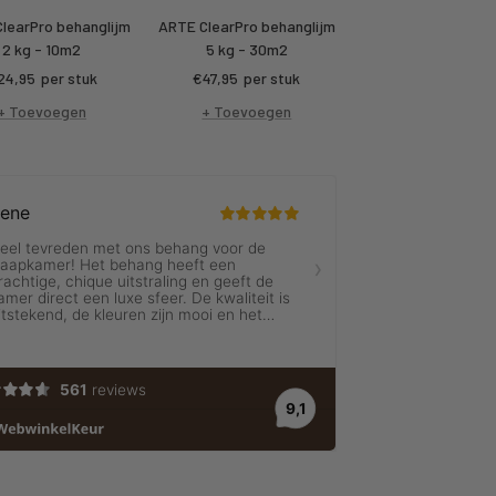
learPro behanglijm
ARTE ClearPro behanglijm
2 kg - 10m2
5 kg - 30m2
rtings
Kortings
24,95
per stuk
€47,95
per stuk
ijs
prijs
+ Toevoegen
+ Toevoegen