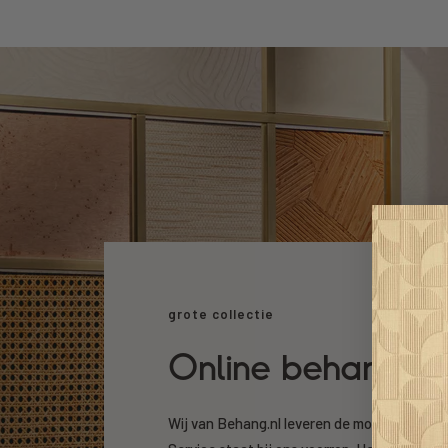
grote collectie
Online behang k
Wij van Behang.nl leveren de mooiste beha