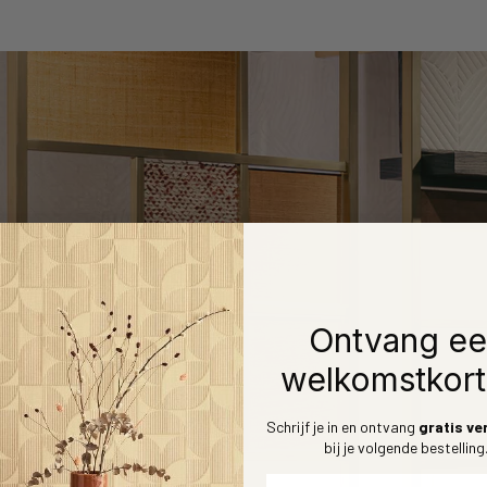
Ontvang e
welkomstkort
open
Schrijf je in en ontvang
gratis ve
bij je volgende bestelling
ng merken.
Voornaam