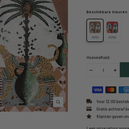
Beschikbare kleuren
15751
15750
Hoeveelheid:
Verlaag
Verhoo
hoeveelheid
hoeveel
Voor 12:00 besteld
Inzoomen
Gratis achteraf b
Klanten geven on
Lees onze retour voo