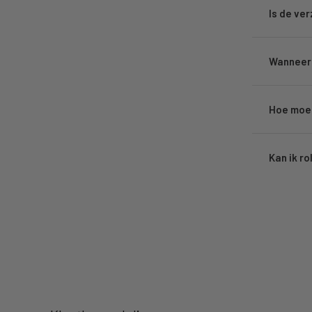
Is de ve
Wanneer 
Hoe moet
Kan ik ro