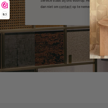
Service staat bij ons voorrop. Heeft u een v
dan niet om
contact
op te nemen.
9,1