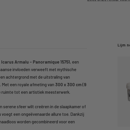
Lijm n
 Icarus Armalu – Panoramique 15751
, een
iliaanse invloeden verweeft met mythische
en achtergrond met de uitstraling van
t. Met een royale afmeting van
300 x 300 cm (9
 ruimte tot een artistiek meesterwerk.
n serene sfeer wilt creëren in de slaapkamer of
u voegt een ongeëvenaarde allure toe. Dankzij
naadloos worden gecombineerd voor een