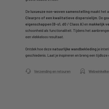
De
luxueuze non-woven samenstelling
maakt het a
Clearpro of een kwalitatieve dispersielijm
. De
go
eigenschappen (B-s1, d0 / Class A)
en
makkelijk v
schoonheid als functionaliteit. Tijdens het aanbreng
een vlekkeloos resultaat.
Ontdek hoe deze
natuurlijke wandbekleding
je inte
geschiedenis. Laat je inspireren en breng een tijdloze e
Verzending en retouren
Webwinkelke