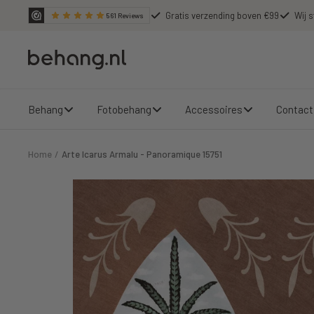
Ga
Gratis verzending boven €99
Wij s
561
Reviews
door
naar
Behang.nl
de
content
Behang
Fotobehang
Accessoires
Contact
Home
Arte Icarus Armalu - Panoramique 15751