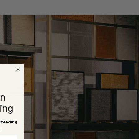
en
ing
rzending
.