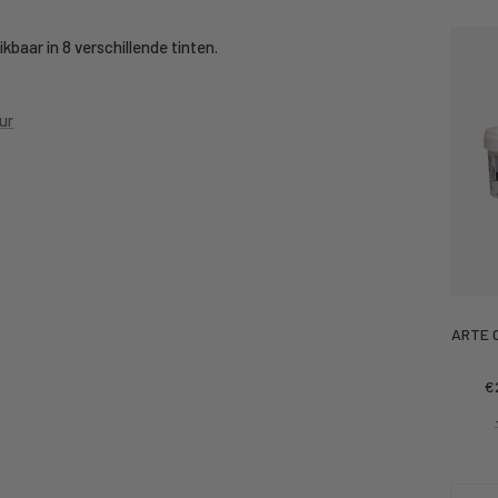
ikbaar in 8 verschillende tinten.
ur
ARTE C
Ko
€
pr