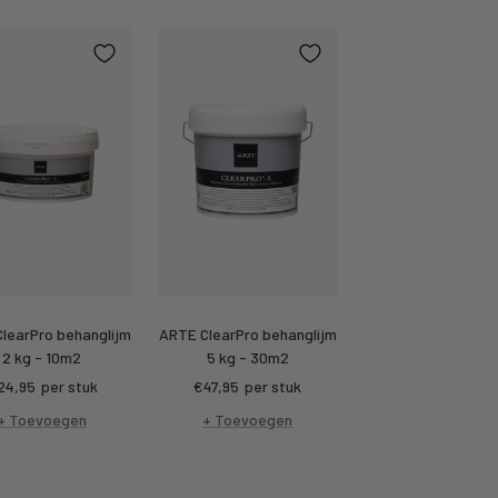
learPro behanglijm
ARTE ClearPro behanglijm
2 kg - 10m2
5 kg - 30m2
rtings
Kortings
24,95
per stuk
€47,95
per stuk
ijs
prijs
+ Toevoegen
+ Toevoegen