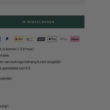
IN WINKELWAGEN
g
heid
, is binnen 1-3 in huis!
etalen
en van metrage behang is niet mogelijk!
s gemiddeld een 9.3
rwaarden
odig?