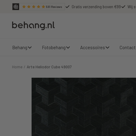
Ga
Gratis verzending boven €99
Wij s
561
Reviews
door
naar
Behang.nl
de
content
Behang
Fotobehang
Accessoires
Contact
Home
Arte Heliodor Cube 49007