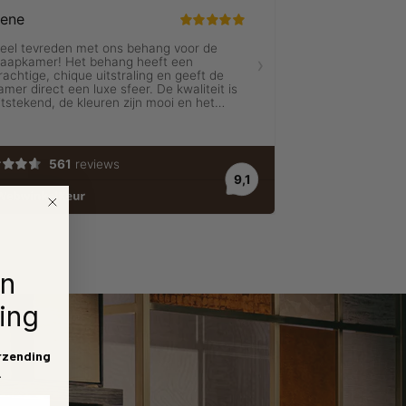
en
ing
rzending
.