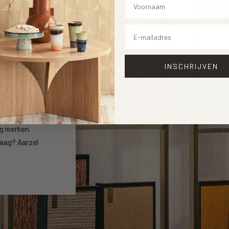
Email
INSCHRIJVEN
open
ng merken.
raag? Aarzel