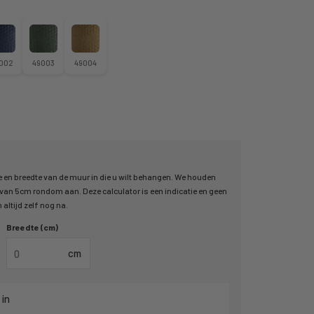
002
49003
49004
 en breedte van de muur in die u wilt behangen. We houden
an 5cm rondom aan. Deze calculator is een indicatie en geen
altijd zelf nog na.
Breedte (cm)
cm
 in