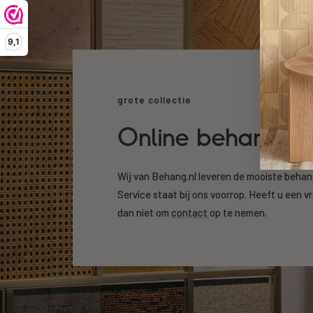
9,1
grote collectie
Online behang k
Wij van Behang.nl leveren de mooiste beha
Service staat bij ons voorrop. Heeft u een v
dan niet om
contact
op te nemen.