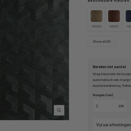
Beschikbare kleuren
49000
49001
49
Show all (8)
Bereken het aantal
Voeg hieronder de hoogte
automatisch een marge v
exacte berekening. Reken 
Hoogte (cm)
cm
Inzoomen
Vul uw afmetingen