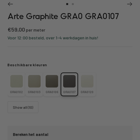
Ga
Ga
Arte Graphite GRA0 GRA0107
naar
naar
slide
slide
Kortings
€59,00
1
2
per meter
prijs
Voor 12:00 besteld, over 1-4 werkdagen in huis!
Beschikbare kleuren
GRA0102
GRA0103
GRA0106
GRA0107
GRA0120
Show all (10)
Bereken het aantal