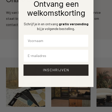
Ontvang een
welkomstkorting
Wij van Behang.nl leveren de mooiste behang merken. Service
staat bij ons voorrop. Heeft u een vraag? Aarzel dan niet om
Schrijf je in en ontvang
gratis verzending
contact
op te nemen.
bij je volgende bestelling
.
Voornaam
Email
INSCHRIJVEN