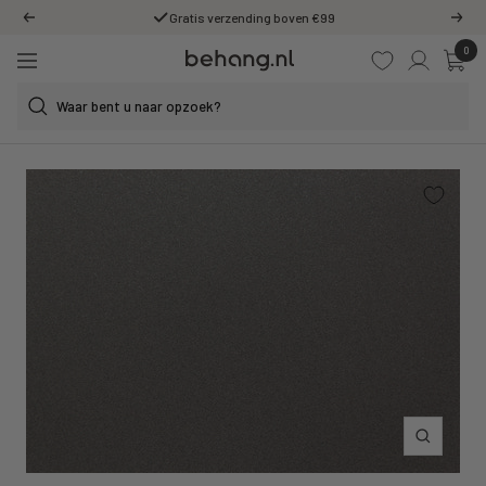
Ga
Gratis verzending boven €99
Vorige
Volg
door
0
Behang.nl
naar
Navigatie
de
content
Inzoomen