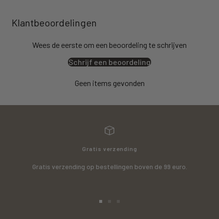
Klantbeoordelingen
Wees de eerste om een beoordeling te schrijven
Schrijf een beoordeling
Geen items gevonden
Gratis verzending
Gratis verzending op bestellingen boven de 99 euro.
Ga
Ga
Ga
naar
naar
naar