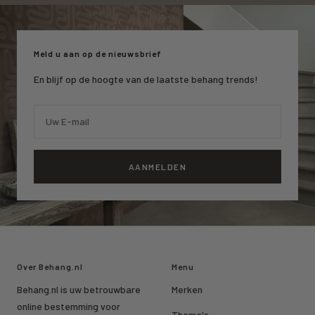
slide
slide
slide
1
2
3
Meld u aan op de nieuwsbrief
En blijf op de hoogte van de laatste behang trends!
Uw E-mail
AANMELDEN
Over Behang.nl
Menu
Behang.nl is uw betrouwbare
Merken
online bestemming voor
Thema's