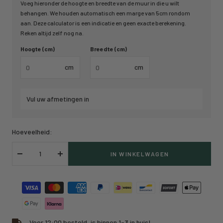
Voeg hieronder de hoogte en breedte van de muur in die u wilt
behangen. We houden automatisch een marge van 5cm rondom
aan. Deze calculator is een indicatie en geen exacte berekening.
Reken altijd zelf nog na.
Hoogte (cm)
Breedte (cm)
cm
cm
Vul uw afmetingen in
Hoeveelheid:
IN WINKELWAGEN
Verlaag
Verhoog
hoeveelheid
hoeveelheid
Voor 12:00 besteld, is binnen 1-3 in huis!