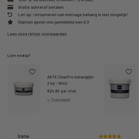
Gratis achteraf betalen
Let op: retourneren van metrage behang is niet mogelijk!
Klanten geven ons gemiddeld een 9.3
Lees onze retour voorwaarden
Lijm nodig?
ARTE ClearPro behanglijm
2 kg - 10m2
Kortings
€24,95
per stuk
prijs
+ Toevoegen