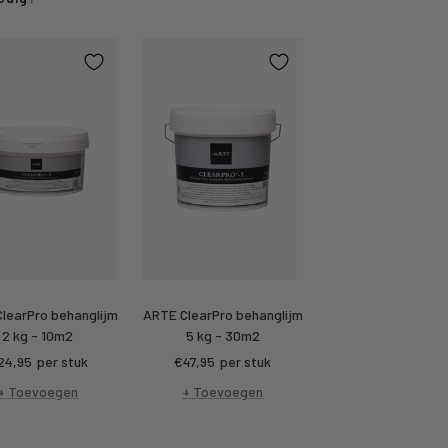
learPro behanglijm
ARTE ClearPro behanglijm
2 kg - 10m2
5 kg - 30m2
rtings
Kortings
24,95
per stuk
€47,95
per stuk
ijs
prijs
+ Toevoegen
+ Toevoegen