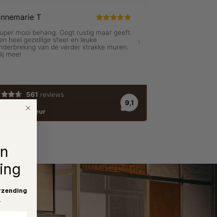
en
ing
rzending
.