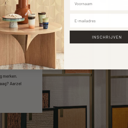
Email
INSCHRIJVEN
open
ng merken.
raag? Aarzel