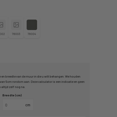
002
78003
78004
 en breedte van de muur in die u wilt behangen. We houden
an 5cm rondom aan. Deze calculator is een indicatie en geen
altijd zelf nog na.
Breedte (cm)
cm