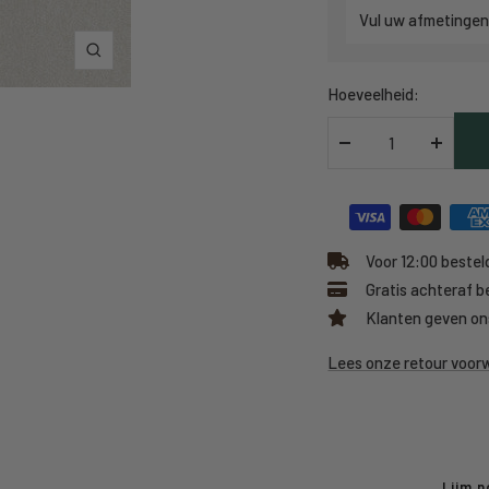
Vul uw afmetingen
Inzoomen
Hoeveelheid:
Verlaag
Verhoo
hoeveelheid
hoeveel
Voor 12:00 besteld
Gratis achteraf b
Klanten geven on
Lees onze retour voo
Lijm n