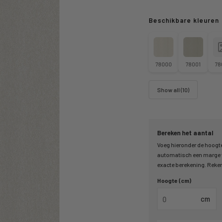
Beschikbare kleuren
78000
78001
78
Show all (10)
Bereken het aantal
Voeg hieronder de hoogte
automatisch een marge v
exacte berekening. Reken 
Hoogte (cm)
cm