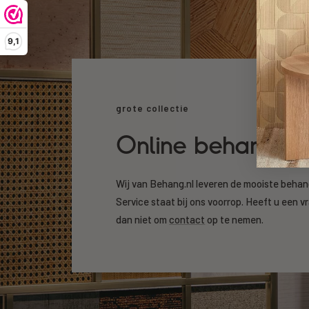
9,1
grote collectie
Online behang k
Wij van Behang.nl leveren de mooiste beha
Service staat bij ons voorrop. Heeft u een v
dan niet om
contact
op te nemen.