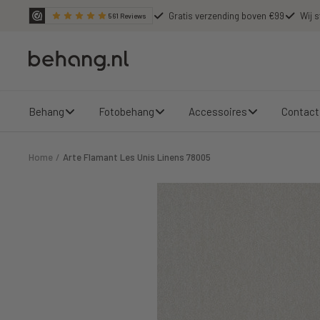
Ga
Gratis verzending boven €99
Wij s
561
Reviews
door
naar
Behang.nl
de
content
Behang
Fotobehang
Accessoires
Contact
Home
Arte Flamant Les Unis Linens 78005