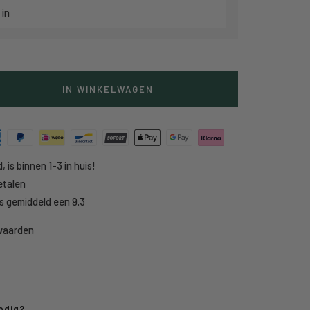
 in
IN WINKELWAGEN
g
heid
, is binnen 1-3 in huis!
etalen
s gemiddeld een 9.3
rwaarden
odig?