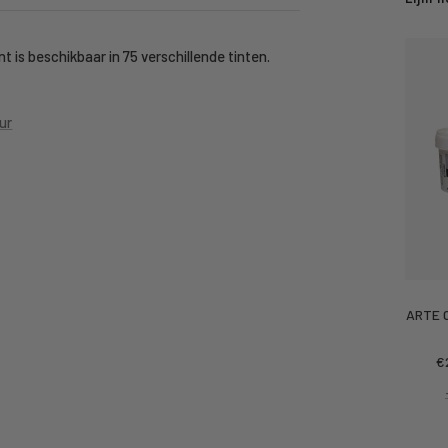
t is beschikbaar in 75 verschillende tinten.
ur
ARTE C
Ko
€
pr