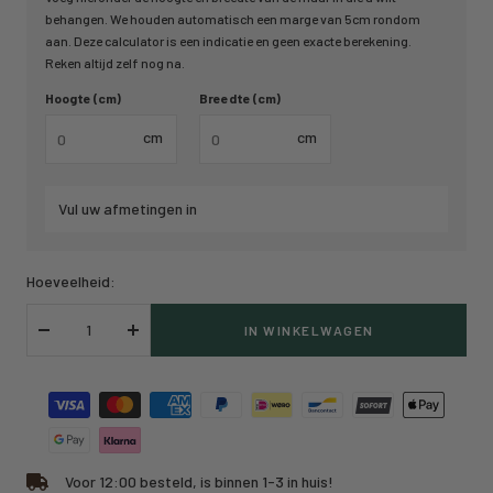
behangen. We houden automatisch een marge van 5cm rondom
aan. Deze calculator is een indicatie en geen exacte berekening.
Reken altijd zelf nog na.
Hoogte (cm)
Breedte (cm)
cm
cm
Vul uw afmetingen in
Hoeveelheid:
IN WINKELWAGEN
Verlaag
Verhoog
hoeveelheid
hoeveelheid
Voor 12:00 besteld, is binnen 1-3 in huis!