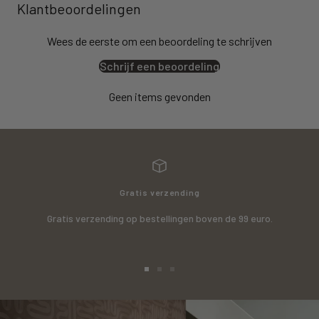
Klantbeoordelingen
Wees de eerste om een beoordeling te schrijven
Schrijf een beoordeling
Geen items gevonden
Gratis verzending
Gratis verzending op bestellingen boven de 99 euro.
Ga
Ga
Ga
naar
naar
naar
slide
slide
slide