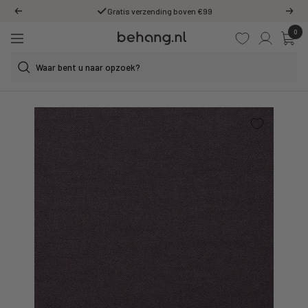
Ga
Gratis verzending boven €99
Vorige
Volg
door
0
Behang.nl
naar
Navigatie
de
content