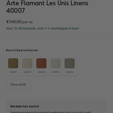
Arte Flamant Les Unis Linens
40007
Kortings
€149,00
per rol
prijs
Voor 12:00 besteld, over 1-4 werkdagen in huis!
Beschikbare kleuren
40001
40002
40003
40004
40005
Show all (9)
Bereken het aantal
Voeg hieronder de hoogte en breedte van de muur in die u wilt