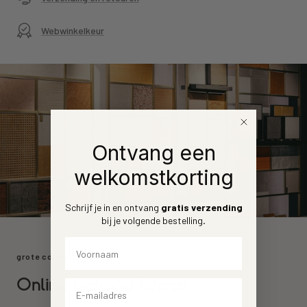
Webwinkelkeur
Ontvang een
welkomstkorting
Schrijf je in en ontvang
gratis verzending
bij je volgende bestelling
.
Voornaam
grote collectie
Online behang kopen
Email