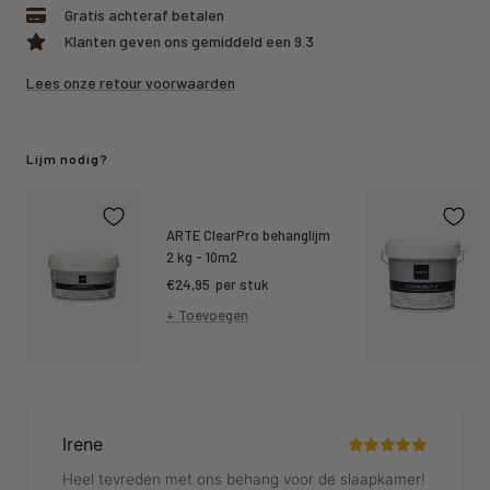
Gratis achteraf betalen
Klanten geven ons gemiddeld een 9.3
Lees onze retour voorwaarden
Lijm nodig?
ARTE ClearPro behanglijm
2 kg - 10m2
Kortings
€24,95
per stuk
prijs
+ Toevoegen