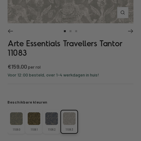
Inzoomen
Ga
Ga
Ga
Arte Essentials Travellers Tantor
naar
naar
naar
slide
slide
slide
11083
1
2
3
Kortings
€159,00
per rol
prijs
Voor 12:00 besteld, over 1-4 werkdagen in huis!
Beschikbare kleuren
11080
11081
11082
11083