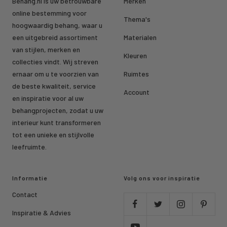
Behang.nl is uw betrouwbare
Merken
online bestemming voor
Thema's
hoogwaardig behang, waar u
een uitgebreid assortiment
Materialen
van stijlen, merken en
Kleuren
collecties vindt. Wij streven
ernaar om u te voorzien van
Ruimtes
de beste kwaliteit, service
Account
en inspiratie voor al uw
behangprojecten, zodat u uw
interieur kunt transformeren
tot een unieke en stijlvolle
leefruimte.
Informatie
Volg ons voor inspiratie
Contact
Inspiratie & Advies