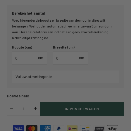
Bereken het aantal
Voeg hieronder de hoogte en breedte van de muur in die u wilt
behangen. We houden automatisch een marge van 5cm rondom
aan. Deze calculator is een indicatie en geen exacte berekening.
Reken altijd zelf nog na.
Hoogte (cm)
Breedte (cm)
cm
cm
Vul uw afmetingen in
Hoeveelheid:
IN WINKELWAGEN
Verlaag
Verhoog
hoeveelheid
hoeveelheid