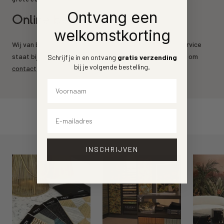
Ontvang een
Online behang kopen
welkomstkorting
Wij van Behang.nl leveren de mooiste behang merken. Service
staat bij ons voorrop. Heeft u een vraag? Aarzel dan niet om
Schrijf je in en ontvang
gratis verzending
bij je volgende bestelling
.
contact
op te nemen.
Voornaam
Email
INSCHRIJVEN