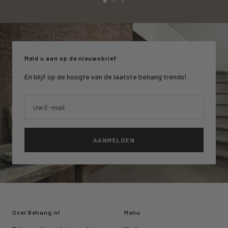
Ga
Ga
Ga
naar
naar
naar
slide
slide
slide
1
2
3
Meld u aan op de nieuwsbrief
En blijf op de hoogte van de laatste behang trends!
Uw E-mail
AANMELDEN
Over Behang.nl
Menu