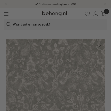
Ga
Gratis verzending boven €99
Vorige
Volg
door
0
Behang.nl
naar
Navigatie
de
content