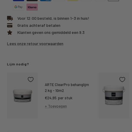
Voor 12:00 besteld, is binnen 1-3 in huis!
Gratis achteraf betalen
Klanten geven ons gemiddeld een 9.3
Lees onze retour voorwaarden
Lijm nodig?
ARTE ClearPro behanglijm
2 kg - 10m2
Kortings
€24,95
per stuk
prijs
+ Toevoegen