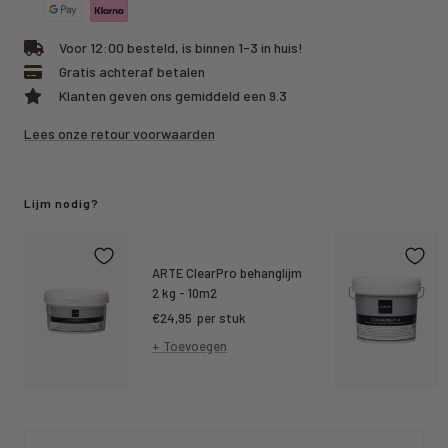
Voor 12:00 besteld, is binnen 1-3 in huis!
Gratis achteraf betalen
Klanten geven ons gemiddeld een 9.3
Lees onze retour voorwaarden
Lijm nodig?
ARTE ClearPro behanglijm
2 kg - 10m2
Kortings
€24,95
per stuk
prijs
+ Toevoegen