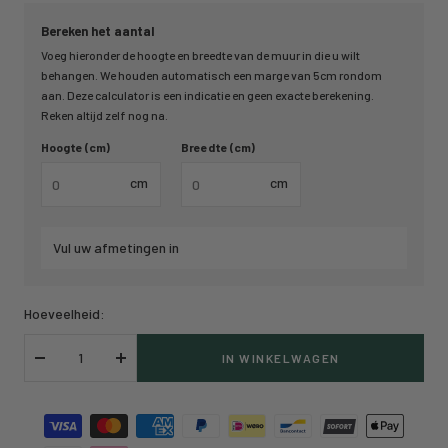
Bereken het aantal
Voeg hieronder de hoogte en breedte van de muur in die u wilt
behangen. We houden automatisch een marge van 5cm rondom
aan. Deze calculator is een indicatie en geen exacte berekening.
Reken altijd zelf nog na.
Hoogte (cm)
Breedte (cm)
cm
cm
Vul uw afmetingen in
Hoeveelheid:
IN WINKELWAGEN
Verlaag
Verhoog
hoeveelheid
hoeveelheid