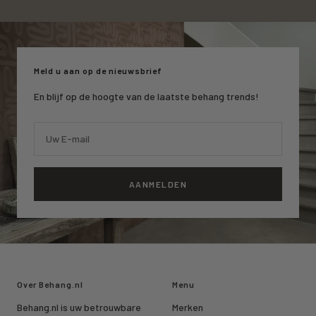
naar
naar
naar
slide
slide
slide
1
2
3
Meld u aan op de nieuwsbrief
En blijf op de hoogte van de laatste behang trends!
Uw E-mail
AANMELDEN
Over Behang.nl
Menu
Behang.nl is uw betrouwbare
Merken