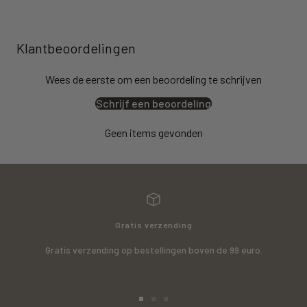
Klantbeoordelingen
Wees de eerste om een beoordeling te schrijven
Schrijf een beoordeling
Geen items gevonden
Gratis verzending
Gratis verzending op bestellingen boven de 99 euro.
Ga
Ga
Ga