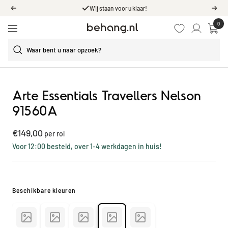
Ga
561
Reviews
Vorige
Volg
door
0
Behang.nl
naar
Navigatie
de
content
Arte Essentials Travellers Nelson
91560A
Kortings
€149,00
per rol
prijs
Voor 12:00 besteld, over 1-4 werkdagen in huis!
Beschikbare kleuren