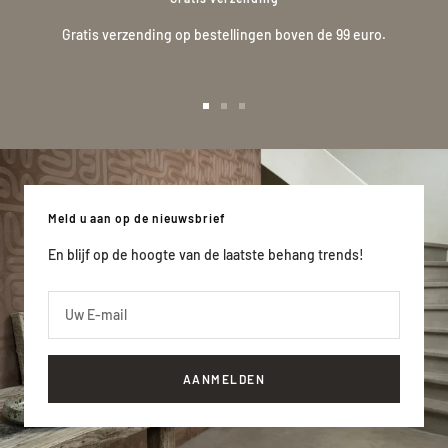
Gratis verzending op bestellingen boven de 99 euro.
Ga
Ga
Ga
naar
naar
naar
slide
slide
slide
1
2
3
Meld u aan op de nieuwsbrief
En blijf op de hoogte van de laatste behang trends!
Uw E-mail
AANMELDEN