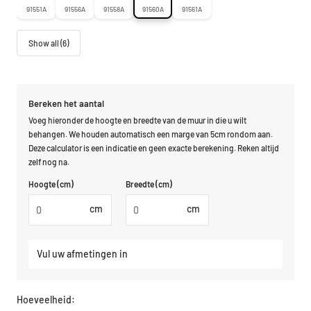
91551A
91556A
91558A
91560A
91561A
Show all (6)
Bereken het aantal
Voeg hieronder de hoogte en breedte van de muur in die u wilt
behangen. We houden automatisch een marge van 5cm rondom aan.
Deze calculator is een indicatie en geen exacte berekening. Reken altijd
zelf nog na.
Hoogte (cm)
Breedte (cm)
cm
cm
Vul uw afmetingen in
Hoeveelheid: