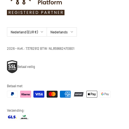
Land/regio
Taal
Nederland (EUR €)
Nederlands
2026 - KvK.: 73782912 BTW: NL859662470B01
Betaal veilig
Betaal met
Verzending: