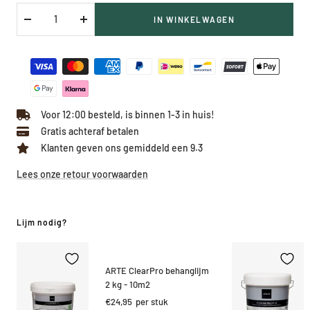
IN WINKELWAGEN
Verlaag
Verhoog
hoeveelheid
hoeveelheid
Voor 12:00 besteld, is binnen 1-3 in huis!
Gratis achteraf betalen
Klanten geven ons gemiddeld een 9.3
Lees onze retour voorwaarden
Lijm nodig?
ARTE ClearPro behanglijm
2 kg - 10m2
Kortings
€24,95
per stuk