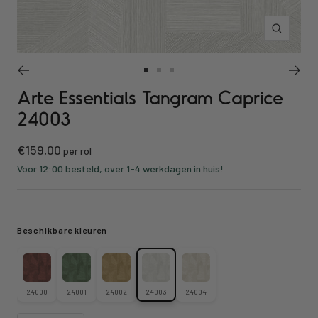
Inzoomen
Ga
Ga
Ga
Arte Essentials Tangram Caprice
naar
naar
naar
slide
slide
slide
24003
1
2
3
Kortings
€159,00
per rol
prijs
Voor 12:00 besteld, over 1-4 werkdagen in huis!
Beschikbare kleuren
24000
24001
24002
24003
24004