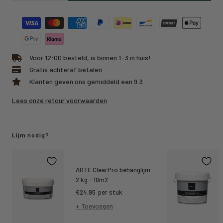
hoeveelheid
hoeveelheid
Voor 12:00 besteld, is binnen 1-3 in huis!
Gratis achteraf betalen
Klanten geven ons gemiddeld een 9.3
Lees onze retour voorwaarden
Lijm nodig?
ARTE ClearPro behanglijm
2 kg - 10m2
Kortings
€24,95
per stuk
prijs
+ Toevoegen