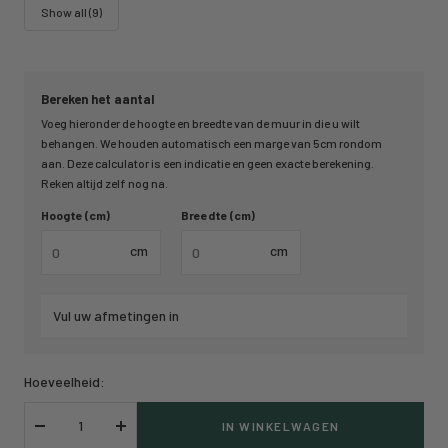
Show all (9)
Bereken het aantal
Voeg hieronder de hoogte en breedte van de muur in die u wilt
behangen. We houden automatisch een marge van 5cm rondom
aan. Deze calculator is een indicatie en geen exacte berekening.
Reken altijd zelf nog na.
Hoogte (cm)
Breedte (cm)
cm
cm
Vul uw afmetingen in
Hoeveelheid:
IN WINKELWAGEN
Verlaag
Verhoog