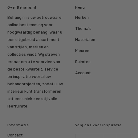
Over Behang.nl
Menu
Behang.nl is uw betrouwbare
Merken
online bestemming voor
Thema's
hoogwaardig behang, waar u
een uitgebreid assortiment
Materialen
van stijlen, merken en
Kleuren
collecties vindt. Wij streven
ernaar om u te voorzien van
Ruimtes
de beste kwaliteit, service
Account
en inspiratie voor al uw
behangprojecten, zodat u uw
interieur kunt transformeren
tot een unieke en stijlvolle
leefruimte.
Informatie
Volg ons voor inspiratie
Contact