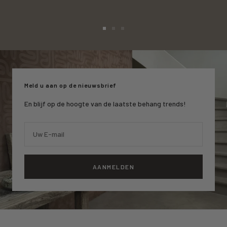
Ga
Ga
Ga
naar
naar
naar
slide
slide
slide
1
2
3
Meld u aan op de nieuwsbrief
En blijf op de hoogte van de laatste behang trends!
Uw E-mail
AANMELDEN