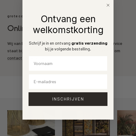
Ontvang een
grote collectie
Online behang kopen
welkomstkorting
Schrijf je in en ontvang
gratis verzending
Wij van Behang.nl leveren de mooiste behang merken. Service
bij je volgende bestelling
.
staat bij ons voorrop. Heeft u een vraag? Aarzel dan niet om
contact
op te nemen.
Voornaam
Email
INSCHRIJVEN