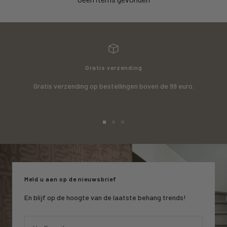
Gratis verzending
Gratis verzending op bestellingen boven de 99 euro.
Ga
Ga
Ga
naar
naar
naar
slide
slide
slide
1
2
3
Meld u aan op de nieuwsbrief
En blijf op de hoogte van de laatste behang trends!