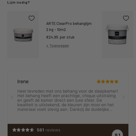
Lijm nodig?
ARTE ClearPro behanglijm
2 kg - 10m2
Kortings
€24,95
per stuk
prijs
+ Toevoegen