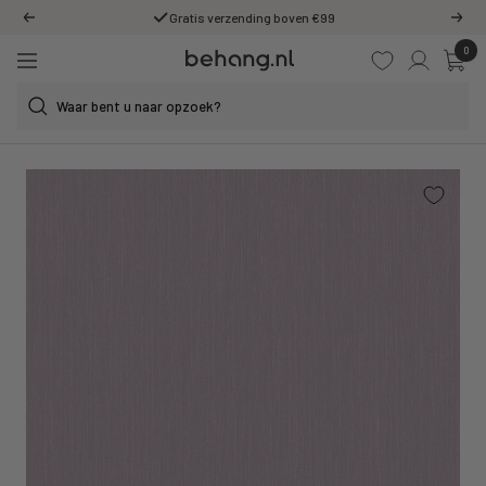
Ga
Gratis verzending boven €99
Vorige
Volg
door
0
Behang.nl
naar
Navigatie
de
content