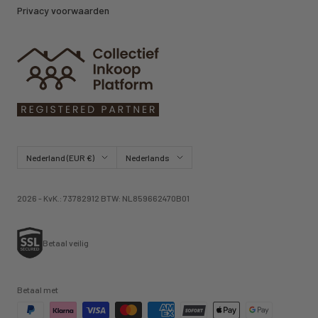
Privacy voorwaarden
Land/regio
Taal
Nederland (EUR €)
Nederlands
2026 - KvK.: 73782912 BTW: NL859662470B01
Betaal veilig
Betaal met