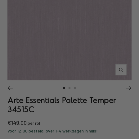
Inzoomen
Ga
Ga
Ga
Arte Essentials Palette Temper
naar
naar
naar
slide
slide
slide
34515C
1
2
3
Kortings
€149,00
per rol
prijs
Voor 12:00 besteld, over 1-4 werkdagen in huis!