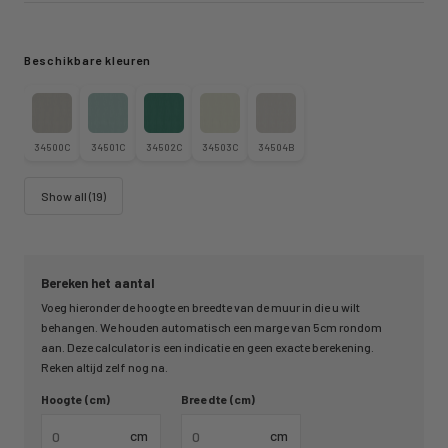
Beschikbare kleuren
34500C
34501C
34502C
34503C
34504B
Show all (19)
Bereken het aantal
Voeg hieronder de hoogte en breedte van de muur in die u wilt
behangen. We houden automatisch een marge van 5cm rondom
aan. Deze calculator is een indicatie en geen exacte berekening.
Reken altijd zelf nog na.
Hoogte (cm)
Breedte (cm)
cm
cm