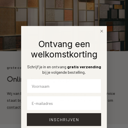
Ontvang een
welkomstkorting
Schrijf je in en ontvang
gratis verzending
grote collectie
bij je volgende bestelling
.
Online behang kopen
Voornaam
Wij van Behang.nl leveren de mooiste behang merken. Service
Email
staat bij ons voorrop. Heeft u een vraag? Aarzel dan niet om
contact
op te nemen.
INSCHRIJVEN