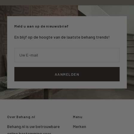
naar
naar
naar
slide
slide
slide
1
2
3
Meld u aan op de nieuwsbrief
En blijf op de hoogte van de laatste behang trends!
Uw E-mail
AANMELDEN
Over Behang.nl
Menu
Behang.nl is uw betrouwbare
Merken
online bestemming voor