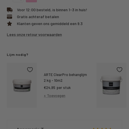
Voor 12:00 besteld, is binnen 1-3 in huis!
Gratis achteraf betalen
Klanten geven ons gemiddeld een 9.3
Lees onze retour voorwaarden
Lijm nodig?
ARTE ClearPro behanglijm
2 kg - 10m2
Kortings
€24,95
per stuk
prijs
+ Toevoegen