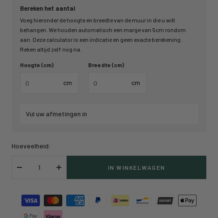
Bereken het aantal
Voeg hieronder de hoogte en breedte van de muur in die u wilt
behangen. We houden automatisch een marge van 5cm rondom
aan. Deze calculator is een indicatie en geen exacte berekening.
Reken altijd zelf nog na.
Hoogte (cm)
Breedte (cm)
cm
cm
Vul uw afmetingen in
Hoeveelheid:
IN WINKELWAGEN
Verlaag
Verhoog
hoeveelheid
hoeveelheid