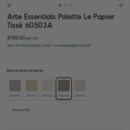
Ga
Ga
Ga
Arte Essentials Palette Le Papier
naar
naar
naar
slide
slide
slide
Tissé 60503A
1
2
3
Kortings
€199,00
per rol
prijs
Voor 12:00 besteld, over 1-4 werkdagen in huis!
Beschikbare kleuren
60500A
60501A
60502A
60503A
60504A
Show all (8)