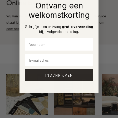
Online behang kopen
Ontvang een
welkomstkorting
Wij van Behang.nl leveren de mooiste behang merken. Service
staat bij ons voorrop. Heeft u een vraag? Aarzel dan niet om
Schrijf je in en ontvang
gratis verzending
contact
op te nemen.
bij je volgende bestelling
.
Voornaam
Email
INSCHRIJVEN