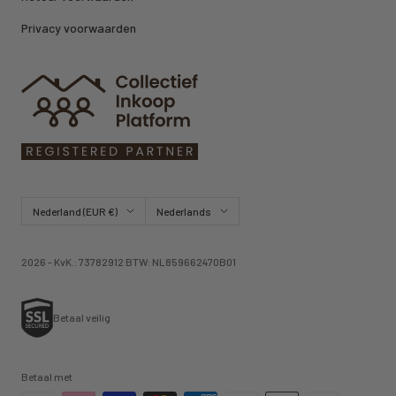
Privacy voorwaarden
Land/regio
Taal
Nederland (EUR €)
Nederlands
2026 - KvK.: 73782912 BTW: NL859662470B01
Betaal veilig
Betaal met