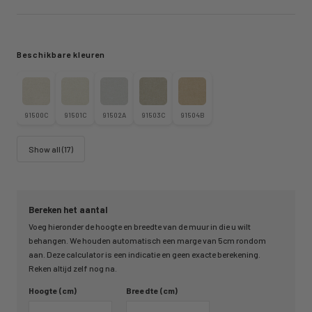
Beschikbare kleuren
91500C
91501C
91502A
91503C
91504B
Show all (17)
Bereken het aantal
Voeg hieronder de hoogte en breedte van de muur in die u wilt
behangen. We houden automatisch een marge van 5cm rondom
aan. Deze calculator is een indicatie en geen exacte berekening.
Reken altijd zelf nog na.
Hoogte (cm)
Breedte (cm)