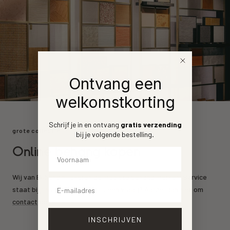
Ontvang een
welkomstkorting
Schrijf je in en ontvang
gratis verzending
grote collectie
bij je volgende bestelling
.
Online behang kopen
Voornaam
Wij van Behang.nl leveren de mooiste behang merken. Service
Email
staat bij ons voorrop. Heeft u een vraag? Aarzel dan niet om
contact
op te nemen.
INSCHRIJVEN