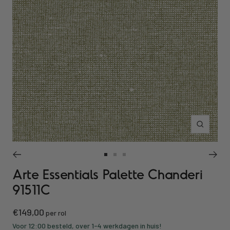
Inzoomen
Ga
Ga
Ga
Arte Essentials Palette Chanderi
naar
naar
naar
slide
slide
slide
91511C
1
2
3
Kortings
€149,00
per rol
prijs
Voor 12:00 besteld, over 1-4 werkdagen in huis!