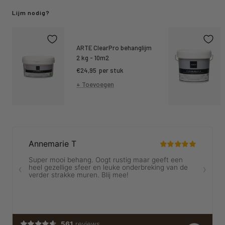
Lijm nodig?
ARTE ClearPro behanglijm
2 kg - 10m2
Kortings
€24,95
per stuk
prijs
+ Toevoegen