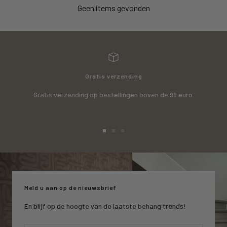
Geen items gevonden
Gratis verzending
Gratis verzending op bestellingen boven de 99 euro.
Ga
Ga
Ga
naar
naar
naar
slide
slide
slide
1
2
3
Meld u aan op de nieuwsbrief
En blijf op de hoogte van de laatste behang trends!