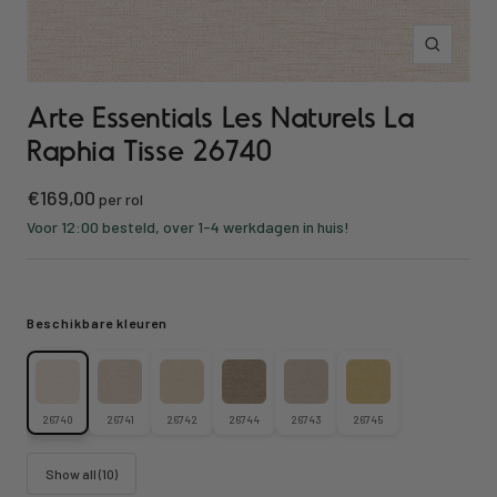
Inzoomen
Arte Essentials Les Naturels La
Raphia Tisse 26740
Kortings
€169,00
per rol
prijs
Voor 12:00 besteld, over 1-4 werkdagen in huis!
Beschikbare kleuren
26740
26741
26742
26744
26743
26745
Show all (10)