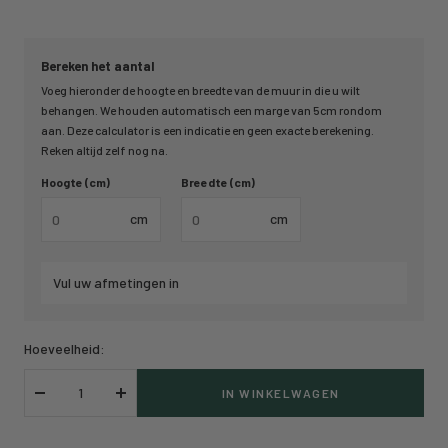
Bereken het aantal
Voeg hieronder de hoogte en breedte van de muur in die u wilt
behangen. We houden automatisch een marge van 5cm rondom
aan. Deze calculator is een indicatie en geen exacte berekening.
Reken altijd zelf nog na.
Hoogte (cm)
Breedte (cm)
cm
cm
Vul uw afmetingen in
Hoeveelheid:
IN WINKELWAGEN
Verlaag
Verhoog
hoeveelheid
hoeveelheid