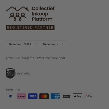
Land/regio
Taal
Nederland (EUR €)
Nederlands
2026 - KvK.: 73782912 BTW: NL859662470B01
Betaal veilig
Betaal met