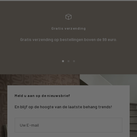
Gratis verzending
Gratis verzending op bestellingen boven de 99 euro.
Ga
Ga
Ga
naar
naar
naar
slide
slide
slide
1
2
3
Meld u aan op de nieuwsbrief
En blijf op de hoogte van de laatste behang trends!
Uw E-mail