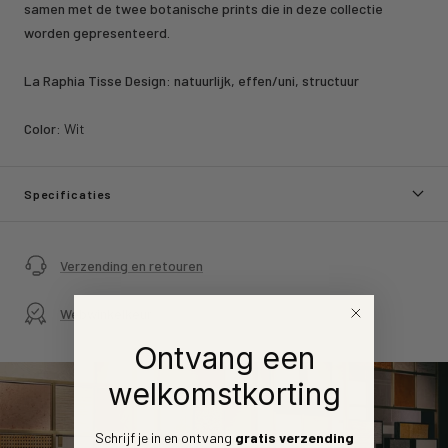
samen met de twee botanische prints die in deze collectie
worden gepresenteerd.
La Raphia Tisse Design: natuurlijk, effen/uni, structuur
Color:
Wit
Specificaties
Verzending en retouren
Webwinkelkeur
Ontvang een
welkomstkorting
Schrijf je in en ontvang
gratis verzending