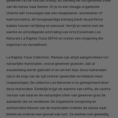
geweven raffia-textuur brengt dit behang de rustgevende sfeer
van de natuur naar binnen. Of je nu een vleugje organische
charme wilt toevoegen aan een slaapkamer, woonkamer of
kantoorruimte, dit hoogwaardige behang biedt de perfecte
balans tussen verfijning en eenvoud. Verrijk je ruimte met de
warme en uitnodigende uitstraling van Arte Essentials Les
Naturels La Raphia Tisse 26740 en creëer een omgeving die
inspireert en verwelkomt.
La Raphia Tisse Collection: Mensen zijn altijd aangetrokken tot
natuurlijke materialen, vooral geweven grassen, dat al
eeuwenlang wordt gebruikt in en om het huis. Deze materialen
zijn in de loop van de tijd sterker geworden en hebben meer
toepassingen. De collectie Les Naturels is nu geïnspireerd door
deze materialen. Eindelijk krijgt de warmte van raffia, de zachte
textuur van sisal en de natuurlijke sfeer van geweven gras de
aandacht die ze verdienen. De organische oorsprong en
authentieke kleuren van de materialen trekken de natuur naar
binnen en creëren een gevoel van rust. Ze werken ook geweldig