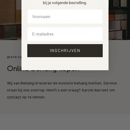
bij je volgende bestelling
.
Voornaam
Email
INSCHRIJVEN
grote collectie
Online behang kopen
Wij van Behang.nl leveren de mooiste behang merken. Service
staat bij ons voorrop. Heeft u een vraag? Aarzel dan niet om
contact
op te nemen.