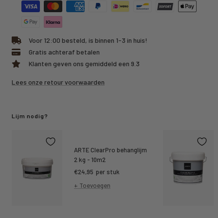
Voor 12:00 besteld, is binnen 1-3 in huis!
Gratis achteraf betalen
Klanten geven ons gemiddeld een 9.3
Lees onze retour voorwaarden
Lijm nodig?
ARTE ClearPro behanglijm
2 kg - 10m2
Kortings
€24,95
per stuk
prijs
+ Toevoegen