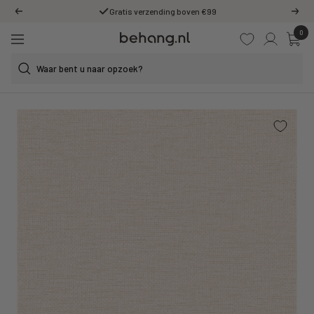
Ga
Gratis verzending boven €99
Vorige
Volg
door
0
Behang.nl
naar
Navigatie
de
content