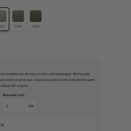
A53
CA54
CA55
 en breedte van de muur in die u wilt behangen. We houden
an 5cm rondom aan. Deze calculator is een indicatie en geen
altijd zelf nog na.
Breedte (cm)
cm
 in