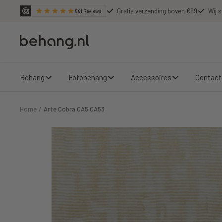
Ga
Gratis verzending boven €99
Wij s
561
Reviews
door
naar
Behang.nl
de
content
Behang
Fotobehang
Accessoires
Contact
Home
Arte Cobra CA5 CA53