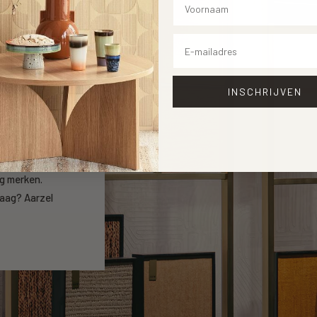
Email
INSCHRIJVEN
open
ng merken.
raag? Aarzel