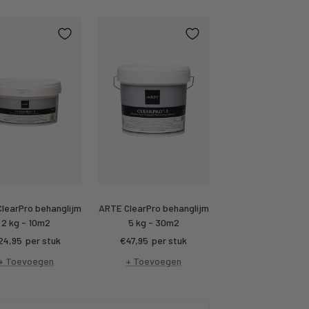
learPro behanglijm
ARTE ClearPro behanglijm
2 kg - 10m2
5 kg - 30m2
rtings
Kortings
24,95
per stuk
€47,95
per stuk
ijs
prijs
+ Toevoegen
+ Toevoegen