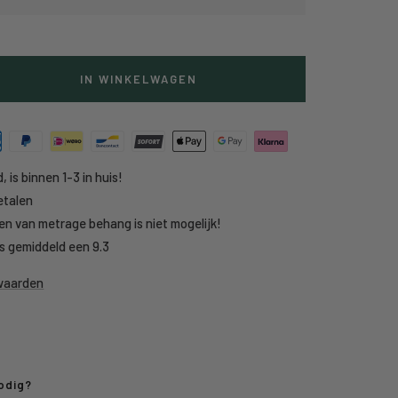
IN WINKELWAGEN
g
heid
, is binnen 1-3 in huis!
etalen
en van metrage behang is niet mogelijk!
s gemiddeld een 9.3
rwaarden
odig?