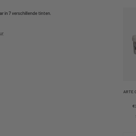
r in 7 verschillende tinten.
ur
ARTE C
Ko
€
pr