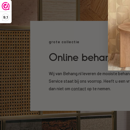
9,1
grote collectie
Online behang k
Wij van Behang.nl leveren de mooiste beha
Service staat bij ons voorrop. Heeft u een v
dan niet om
contact
op te nemen.