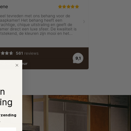
en
ing
rzending
.