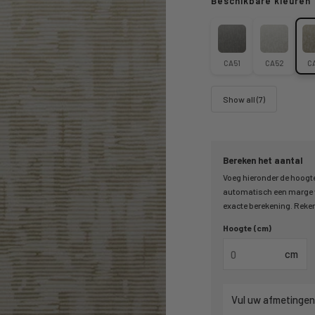
Beschikbare kleuren
CA51
CA52
C
Show all (7)
Bereken het aantal
Voeg hieronder de hoogte
automatisch een marge v
exacte berekening. Reken 
Hoogte (cm)
cm
Vul uw afmetingen