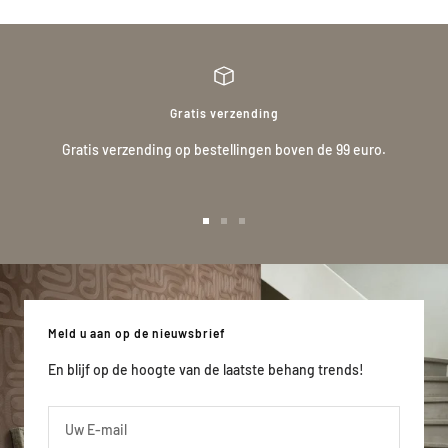
Gratis verzending
Gratis verzending op bestellingen boven de 99 euro.
Ga
Ga
Ga
naar
naar
naar
slide
slide
slide
1
2
3
Meld u aan op de nieuwsbrief
En blijf op de hoogte van de laatste behang trends!
Uw E-mail