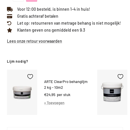
Voor 12:00 besteld, is binnen 1-4 in huis!
Gratis achteraf betalen
Let op: retourneren van metrage behang is niet mogelijk!
Klanten geven ons gemiddeld een 9.3
Lees onze retour voorwaarden
Lijm nodig?
ARTE ClearPro behanglijm
2 kg - 10m2
Kortings
€24,95
per stuk
prijs
+ Toevoegen