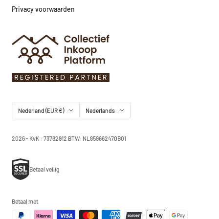
Privacy voorwaarden
Land/regio
Taal
Nederland (EUR €)
Nederlands
2026 - KvK.: 73782912 BTW: NL859662470B01
Betaal veilig
Betaal met