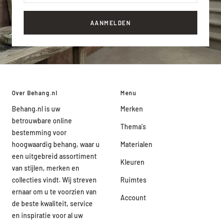
AANMELDEN
Over Behang.nl
Menu
Behang.nl is uw
Merken
betrouwbare online
Thema's
bestemming voor
hoogwaardig behang, waar u
Materialen
een uitgebreid assortiment
Kleuren
van stijlen, merken en
collecties vindt. Wij streven
Ruimtes
ernaar om u te voorzien van
Account
de beste kwaliteit, service
en inspiratie voor al uw