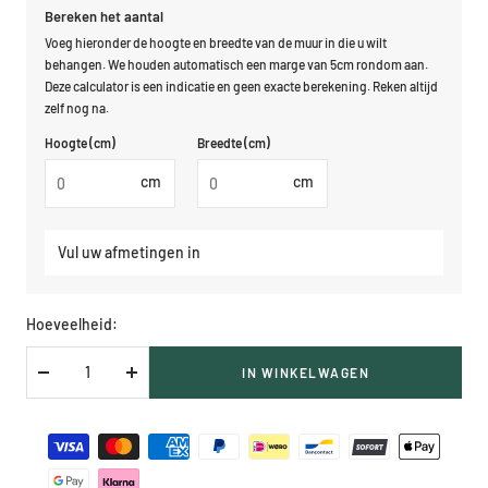
Bereken het aantal
Voeg hieronder de hoogte en breedte van de muur in die u wilt
behangen. We houden automatisch een marge van 5cm rondom aan.
Deze calculator is een indicatie en geen exacte berekening. Reken altijd
zelf nog na.
Hoogte (cm)
Breedte (cm)
cm
cm
Vul uw afmetingen in
Hoeveelheid:
IN WINKELWAGEN
Verlaag
Verhoog
hoeveelheid
hoeveelheid