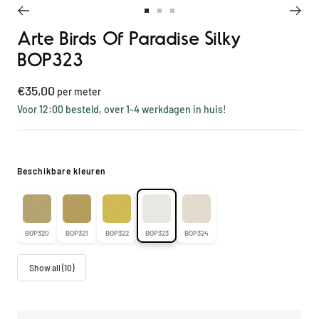
Ga
Ga
Ga
Arte Birds Of Paradise Silky
naar
naar
naar
slide
slide
slide
BOP323
1
2
3
Kortings
€35,00
per meter
prijs
Voor 12:00 besteld, over 1-4 werkdagen in huis!
Beschikbare kleuren
BOP320
BOP321
BOP322
BOP323
BOP324
Show all (10)