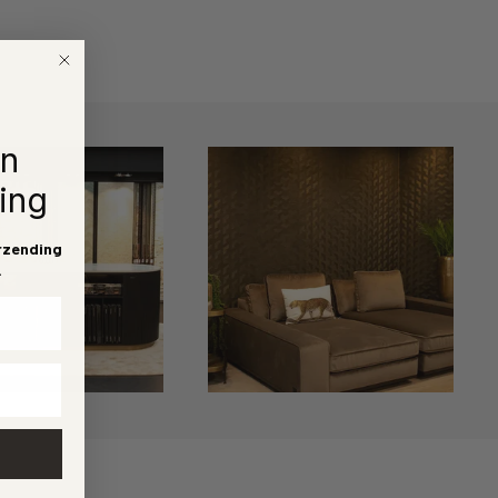
en
ing
rzending
.