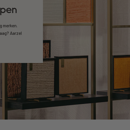
open
ng merken.
raag? Aarzel