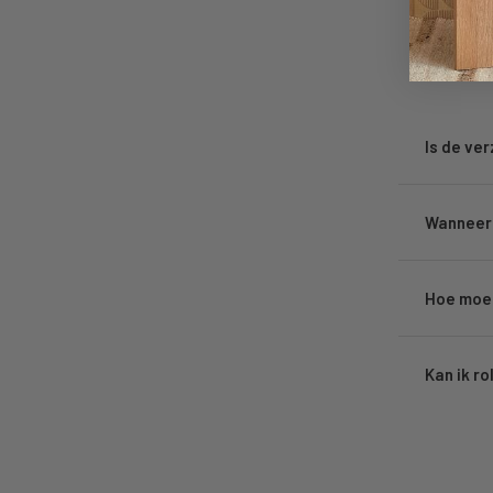
Is de ve
Wanneer 
Hoe moet
Kan ik ro