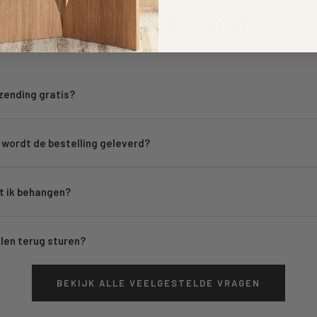
Veelgestelde vragen
rzending gratis?
wordt de bestelling geleverd?
 ik behangen?
llen terug sturen?
BEKIJK ALLE VEELGESTELDE VRAGEN