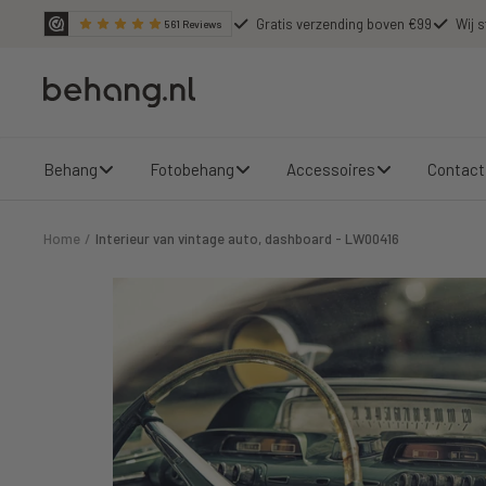
Ga
Gratis verzending boven €99
Wij s
561
Reviews
door
naar
Behang.nl
de
content
Behang
Fotobehang
Accessoires
Contact
Home
Interieur van vintage auto, dashboard - LW00416