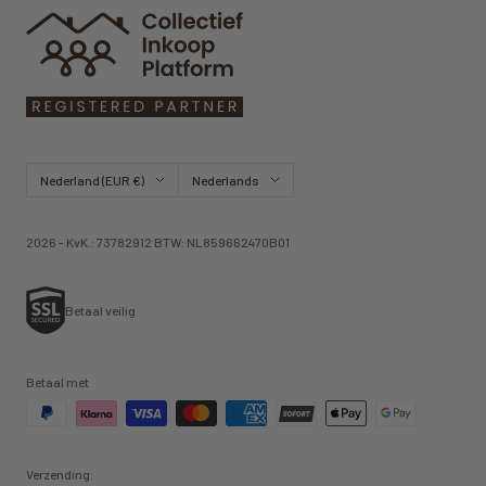
Land/regio
Taal
Nederland (EUR €)
Nederlands
2026 - KvK.: 73782912 BTW: NL859662470B01
Betaal veilig
Betaal met
Verzending: