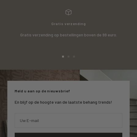
Gratis verzending
Gratis verzending op bestellingen boven de 99 euro.
Ga
Ga
Ga
naar
naar
naar
slide
slide
slide
1
2
3
Meld u aan op de nieuwsbrief
En blijf op de hoogte van de laatste behang trends!
Uw E-mail