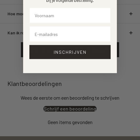
bij je volgende bestelling
.
Voornaam
Hoe moet ik behangen?
Email
Kan ik rollen terug sturen?
BEKIJK ALLE VEELGESTELDE VRAGEN
INSCHRIJVEN
Klantbeoordelingen
Wees de eerste om een beoordeling te schrijven
Schrijf een beoordeling
Geen items gevonden