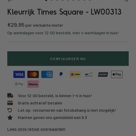
Ga
Ga
Ga
Ga
Ga
Ga
Ga
Ga
Ga
Kleurrijk Times Square - LW00313
naar
naar
naar
naar
naar
naar
naar
naar
naar
slide
slide
slide
slide
slide
slide
slide
slide
slide
Kortings
€29,95
1
2
3
4
5
6
7
8
9
per vierkante meter
prijs
Op werkdagen voor 12:00 besteld, met 4 werkdagen in huis!
CONFIGUREER NU
Voor 12:00 besteld, is binnen 1-4 in huis!
Gratis achteraf betalen
Let op: retourneren van fotobehang is niet mogelijk!
Klanten geven ons gemiddeld een 9.3
Lees onze retour voorwaarden