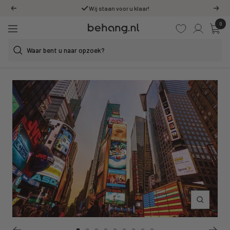
Ga
Wij staan voor u klaar!
Vorige
Volg
door
0
Behang.nl
naar
Navigatie
de
content
Inzoomen