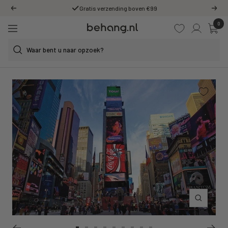
Ga
Gratis verzending boven €99
Vorige
Volg
door
0
Behang.nl
naar
Navigatie
de
content
Inzoomen