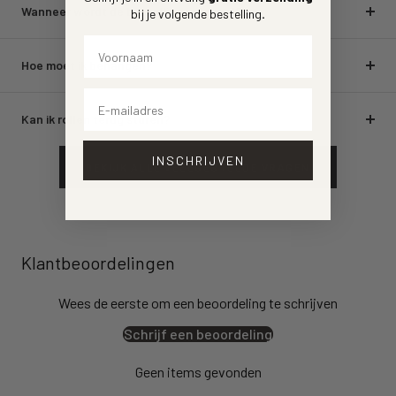
Wanneer wordt de bestelling geleverd?
bij je volgende bestelling
.
Voornaam
Hoe moet ik behangen?
Email
Kan ik rollen terug sturen?
INSCHRIJVEN
BEKIJK ALLE VEELGESTELDE VRAGEN
Klantbeoordelingen
Wees de eerste om een beoordeling te schrijven
Schrijf een beoordeling
Geen items gevonden