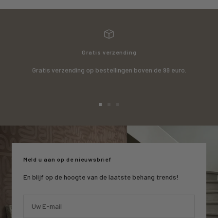
Gratis verzending
Gratis verzending op bestellingen boven de 99 euro.
Ga
Ga
Ga
naar
naar
naar
slide
slide
slide
1
2
3
Meld u aan op de nieuwsbrief
En blijf op de hoogte van de laatste behang trends!
Uw E-mail