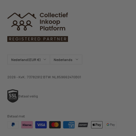
Land/regio
Taal
Nederland (EUR €)
Nederlands
2026 - KvK.: 73782912 BTW: NL859662470B01
Betaal veilig
Betaal met