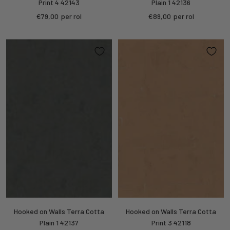
Print 4 42143
Plain 1 42136
Kortings
Kortings
€79,00
per rol
€89,00
per rol
prijs
prijs
Hooked on Walls Terra Cotta
Hooked on Walls Terra Cotta
Plain 1 42137
Print 3 42118