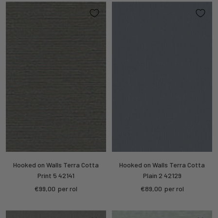
Hooked on Walls Terra Cotta
Hooked on Walls Terra Cotta
Print 5 42141
Plain 2 42129
Kortings
Kortings
€99,00
per rol
€89,00
per rol
prijs
prijs