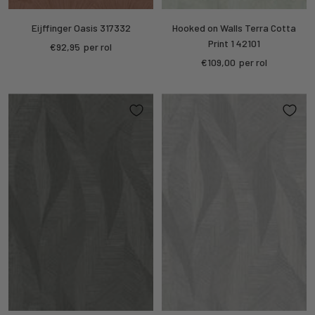
Eijffinger Oasis 317332
Hooked on Walls Terra Cotta
Print 1 42101
Kortings
€92,95
per rol
Kortings
€109,00
per rol
prijs
prijs