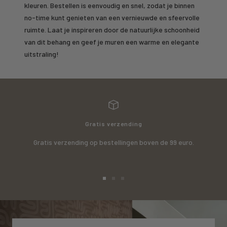
kleuren. Bestellen is eenvoudig en snel, zodat je binnen
no-time kunt genieten van een vernieuwde en sfeervolle
ruimte. Laat je inspireren door de natuurlijke schoonheid
van dit behang en geef je muren een warme en elegante
uitstraling!
Gratis verzending
Gratis verzending op bestellingen boven de 99 euro.
Ga
Ga
Ga
naar
naar
naar
slide
slide
slide
1
2
3