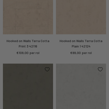
Hooked on Walls Terra Cotta
Hooked on Walls Terra Cotta
Print 3 42116
Plain 1 42124
Kortings
Kortings
€109,00
per rol
€99,00
per rol
prijs
prijs