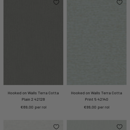
Hooked on Walls Terra Cotta
Hooked on Walls Terra Cotta
Plain 2 42128
Print 5 42140
Kortings
Kortings
€89,00
per rol
€99,00
per rol
prijs
prijs