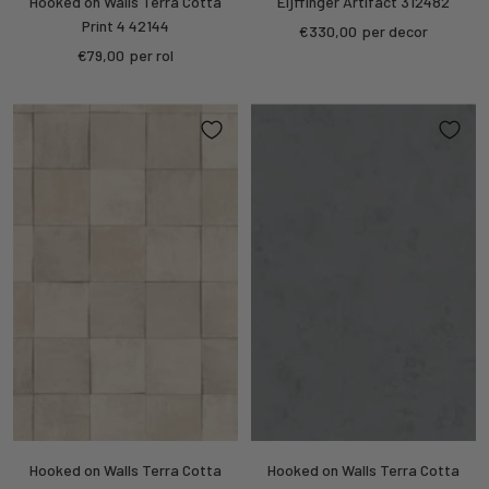
Hooked on Walls Terra Cotta
Eijffinger Artifact 312482
Print 4 42144
Kortings
€330,00
per decor
Kortings
€79,00
per rol
prijs
prijs
Hooked on Walls Terra Cotta
Hooked on Walls Terra Cotta