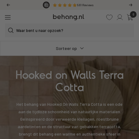
Ga
561
Reviews
Vorige
Volg
door
0
Behang.nl
naar
Navigatie
de
content
Sorteer op
Hooked on Walls Terra
Cotta
Het behang van Hooked On Walls Terra Cotta is een ode
aan de tijdloze schoonheid van natuurlijke materialen.
Geïnspireerd door verweerde kleilagen, roestbruine
aardetinten en de structuur van gebakken terracotta,
brengt dit behang een warme en authentieke sfeer in