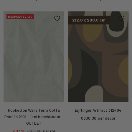
prijs
prijs
BESPAAR €21,80
212.0 x 280.0 cm
Hooked on Walls Terra Cotta
Eijffinger Artifact 312484
Print 1 42101 - 1 rol beschikbaar -
Kortings
€330,00
per decor
OUTLET
prijs
Kortings
Reguliere
€87,20
€109,00
per rol