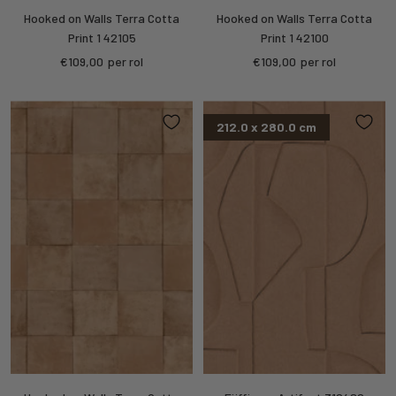
Hooked on Walls Terra Cotta
Hooked on Walls Terra Cotta
Print 1 42105
Print 1 42100
Kortings
Kortings
€109,00
per rol
€109,00
per rol
prijs
prijs
212.0 x 280.0 cm