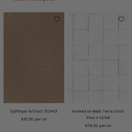
prijs
prijs
Eijffinger Artifact 312453
Hooked on Walls Terra Cotta
Print 4 42146
Kortings
€97,95
per rol
Kortings
€79,00
per rol
prijs