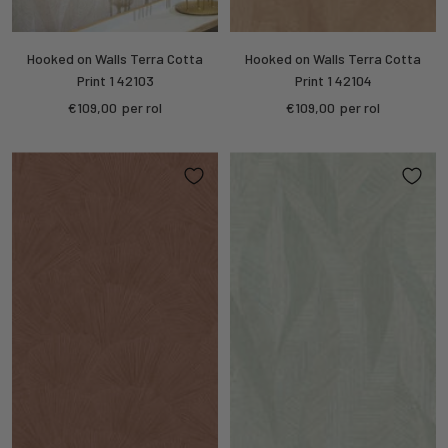
Hooked on Walls Terra Cotta
Hooked on Walls Terra Cotta
Print 1 42103
Print 1 42104
Kortings
Kortings
€109,00
per rol
€109,00
per rol
prijs
prijs