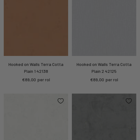
Hooked on Walls Terra Cotta
Hooked on Walls Terra Cotta
Plain 1 42138
Plain 2 42125
Kortings
Kortings
€89,00
per rol
€89,00
per rol
prijs
prijs