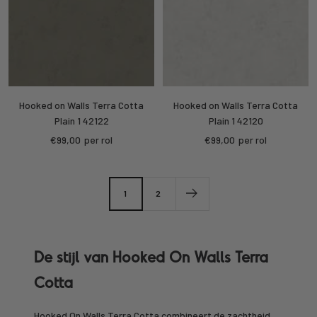
Hooked on Walls Terra Cotta
Hooked on Walls Terra Cotta
Plain 1 42122
Plain 1 42120
Kortings
Kortings
€99,00
per rol
€99,00
per rol
prijs
prijs
1
2
De stijl van Hooked On Walls Terra
Cotta
Hooked On Walls Terra Cotta combineert de zachtheid