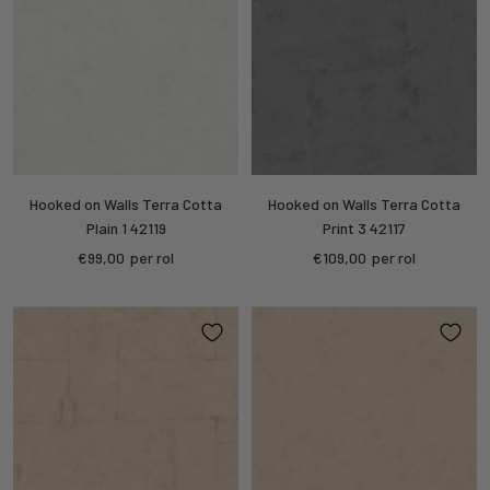
Hooked on Walls Terra Cotta
Hooked on Walls Terra Cotta
Plain 1 42119
Print 3 42117
Kortings
Kortings
€99,00
per rol
€109,00
per rol
prijs
prijs