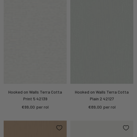
Hooked on Walls Terra Cotta
Hooked on Walls Terra Cotta
Print 5 42139
Plain 2 42127
Kortings
Kortings
€99,00
per rol
€89,00
per rol
prijs
prijs