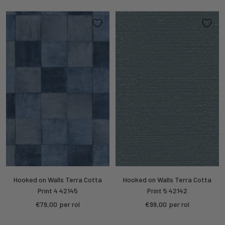
prijs
Hooked on Walls Terra Cotta
Hooked on Walls Terra Cotta
Print 4 42145
Print 5 42142
Kortings
Kortings
€79,00
per rol
€99,00
per rol
prijs
prijs