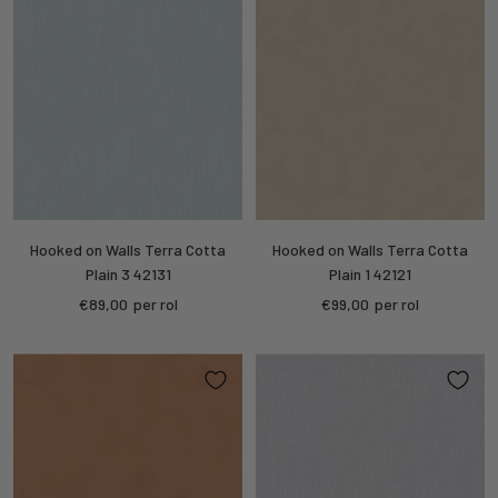
Hooked on Walls Terra Cotta
Hooked on Walls Terra Cotta
Plain 3 42131
Plain 1 42121
Kortings
Kortings
€89,00
per rol
€99,00
per rol
prijs
prijs