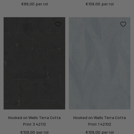
Kortings
Kortings
€89,00
per rol
€109,00
per rol
prijs
prijs
Hooked on Walls Terra Cotta
Hooked on Walls Terra Cotta
Print 3 42112
Print 1 42102
Kortings
Kortings
€109,00
per rol
€109,00
per rol