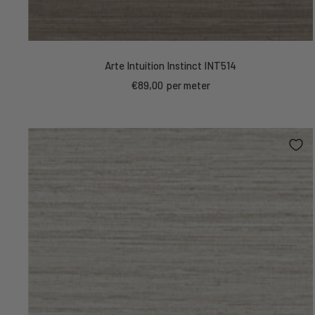
Arte Intuition Instinct INT514
Kortings
€89,00
per meter
prijs