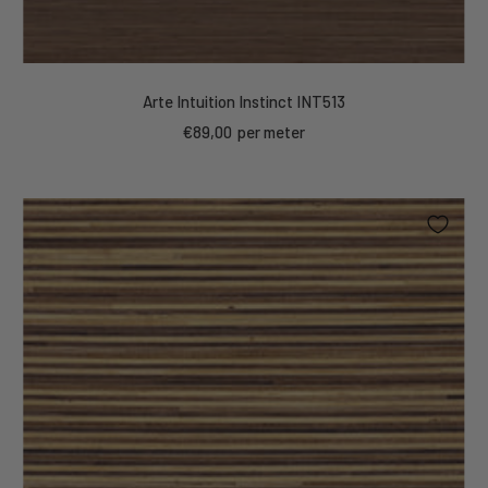
Arte Intuition Instinct INT513
Kortings
€89,00
per meter
prijs