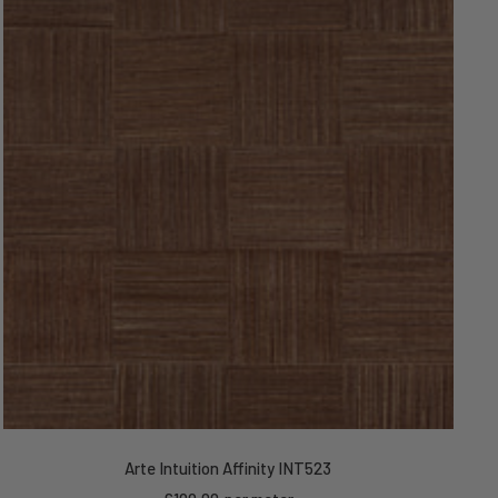
Arte Intuition Affinity INT523
Kortings