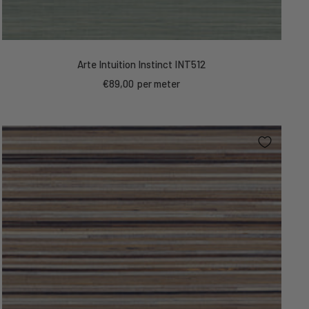
Arte Intuition Instinct INT512
Kortings
€89,00
per meter
prijs