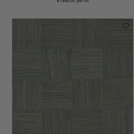
€1.999,00
per rol
prijs