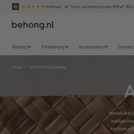
Ga
Gratis verzending boven €99
Wij s
561
Reviews
door
naar
Behang.nl
de
content
Behang
Fotobehang
Accessoires
Contact
Home
›
Arte Intuition behang
A
Ontdek Arte I
subtiele ho
Intuition co