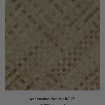
Arte Intuition Moments INT271
Kortings