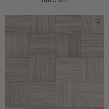
€1.999,00
per rol
prijs