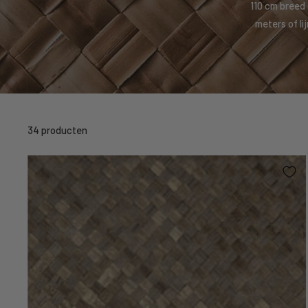
110 cm breed 
meters of li
34 producten