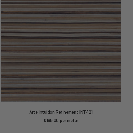
Arte Intuition Refinement INT421
Kortings
€199,00
per meter
prijs