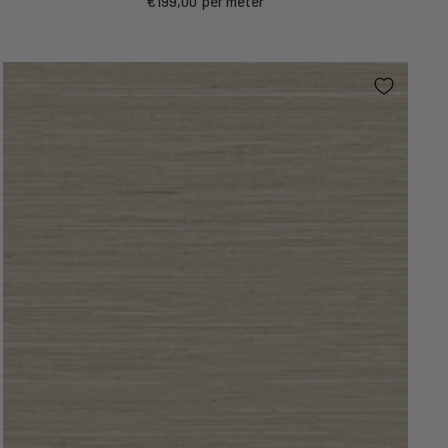
€199,00
per meter
prijs