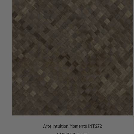
Arte Intuition Moments INT272
Kortings