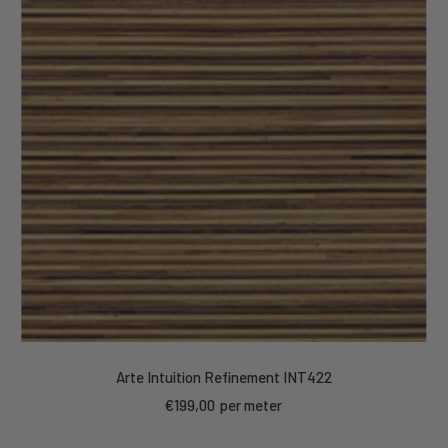
Arte Intuition Refinement INT422
Kortings
€199,00
per meter
prijs