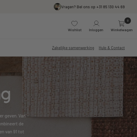
Vragen? Bel ons op +31 85 130 44 69
0
Wishlist
Inloggen
Winkelwagen
Zakelijke samenwerking
Hulp & Contact
ng
ter geven. Van
mbineert de
en van 91 tot