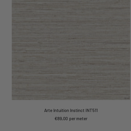
Arte Intuition Instinct INT511
Kortings
€89,00
per meter
prijs