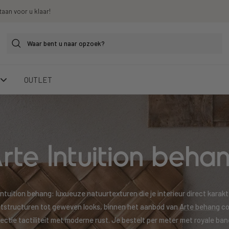
taan voor u klaar!
OUTLET
rte Intuition beha
ntuition behang: luxueuze natuurtexturen die je interieur direct karak
utstructuren tot geweven looks, binnen het aanbod van
Arte behang
co
llectie tactiliteit met moderne rust. Je bestelt per meter met royale ban