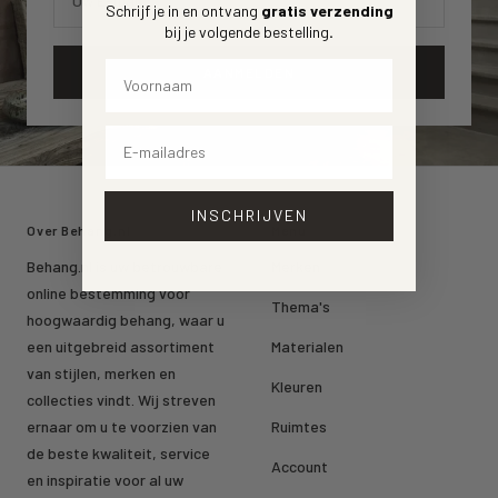
Uw E-mail
Schrijf je in en ontvang
gratis verzending
bij je volgende bestelling
.
Voornaam
AANMELDEN
Email
INSCHRIJVEN
Over Behang.nl
Menu
Behang.nl is uw betrouwbare
Merken
online bestemming voor
Thema's
hoogwaardig behang, waar u
een uitgebreid assortiment
Materialen
van stijlen, merken en
Kleuren
collecties vindt. Wij streven
ernaar om u te voorzien van
Ruimtes
de beste kwaliteit, service
Account
en inspiratie voor al uw