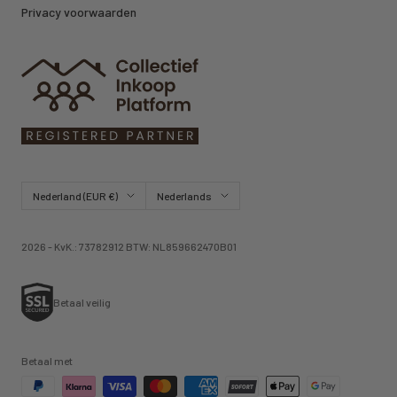
Privacy voorwaarden
Land/regio
Taal
Nederland (EUR €)
Nederlands
2026 - KvK.: 73782912 BTW: NL859662470B01
Betaal veilig
Betaal met