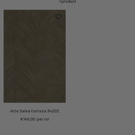
1 product
Arte Selva Corteza 34202
Kortings
€149,00
per rol
prijs