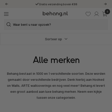
Ga
Gratis verzending boven €99
Vorige
Volg
door
0
Behang.nl
naar
Navigatie
de
content
Sorteer op
Alle merken
Behang bestaat in 1000 en 1 verschillende soorten. Deze worden
gemaakt door verschillende bedrijven. Denk hierbij aan Hooked
on Walls, ARTE wallcoverings en nog veel meer! Behang.nl levert
een groot aanbod aan luxe behang merken. Neem een kijkje
tussen onze categorieën.