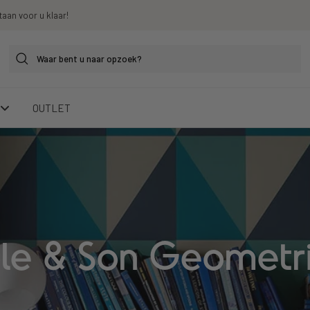
taan voor u klaar!
OUTLET
le & Son Geometric