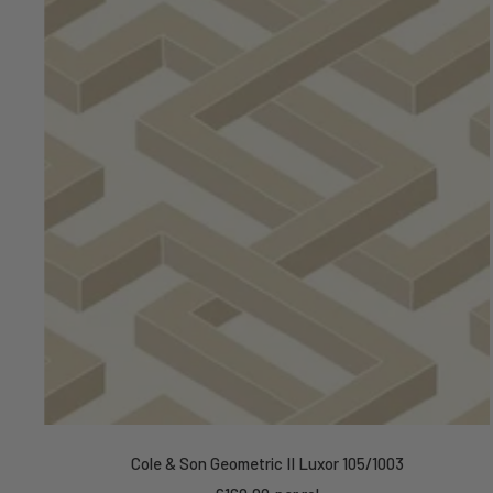
Cole & Son Geometric II Luxor 105/1003
Kortings