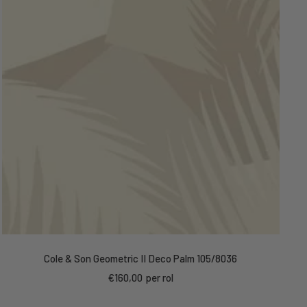
Cole & Son Geometric II Deco Palm 105/8036
Kortings
€160,00
per rol
prijs