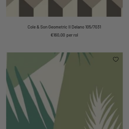
Cole & Son Geometric II Delano 105/7031
Kortings
€160,00
per rol
prijs