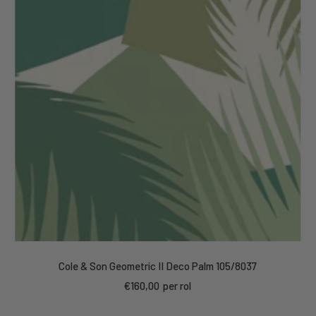
Cole & Son Geometric II Deco Palm 105/8037
Kortings
€160,00
per rol
prijs