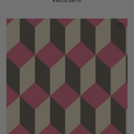
€160,00
per rol
prijs