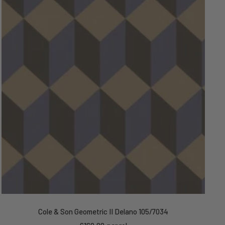
Cole & Son Geometric II Delano 105/7034
Kortings