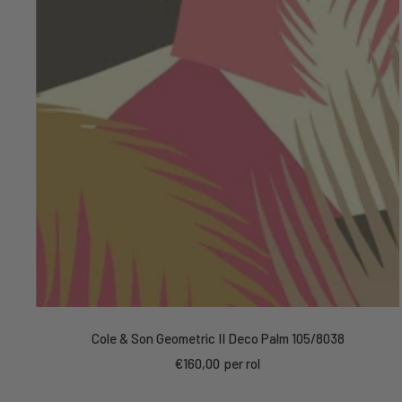
Cole & Son Geometric II Deco Palm 105/8038
Kortings
€160,00
per rol
prijs