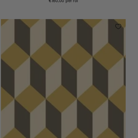
€160,00
per rol
prijs