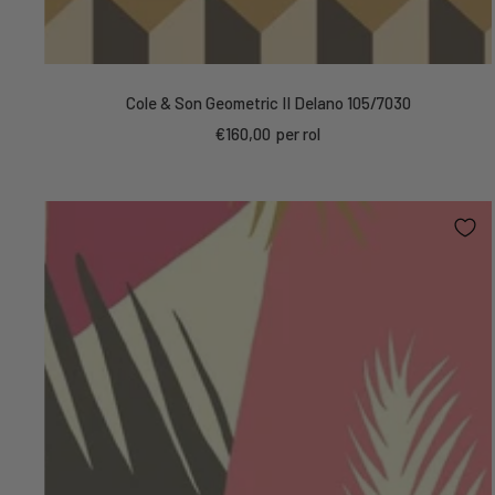
Cole & Son Geometric II Delano 105/7030
Kortings
€160,00
per rol
prijs