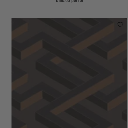
€160,00
per rol
prijs