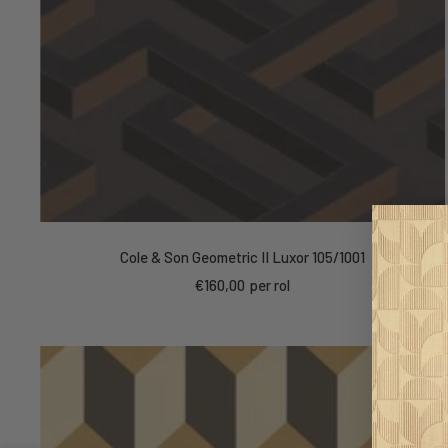
Cole & Son Geometric II Luxor 105/1001
Kortings
€160,00
per rol
prijs