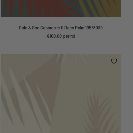
Cole & Son Geometric II Deco Palm 105/8039
Kortings
€160,00
per rol
prijs