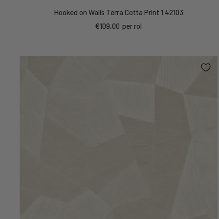
Hooked on Walls Terra Cotta Print 1 42103
Kortings
€109,00
per rol
prijs