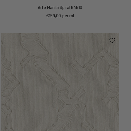
Arte Manila Spiral 64510
Kortings
€159,00
per rol
prijs