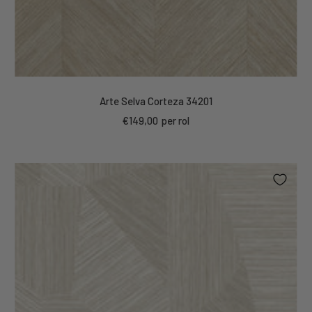
Arte Selva Corteza 34201
Kortings
€149,00
per rol
prijs