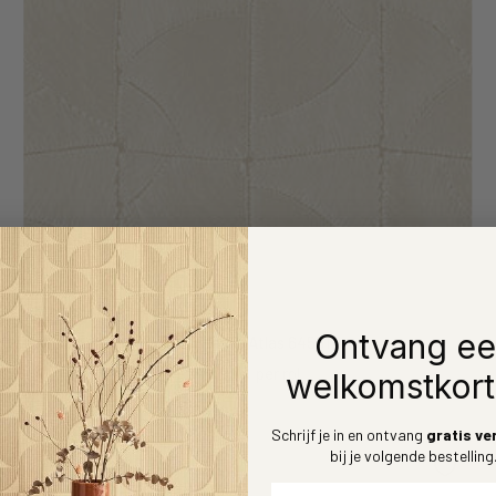
Ontvang e
Arte Manila Atlas 64531
Kortings
€159,00
per rol
welkomstkort
prijs
Schrijf je in en ontvang
gratis ve
bij je volgende bestelling
Voornaam