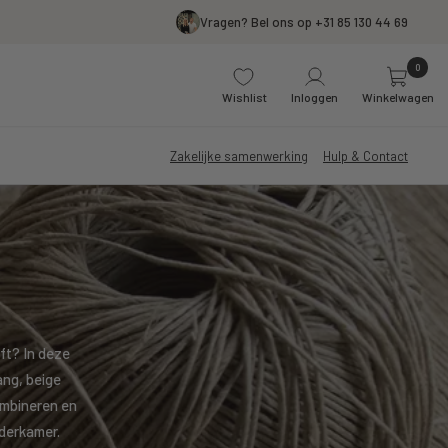
Vragen? Bel ons op +31 85 130 44 69
0
Wishlist
Inloggen
Winkelwagen
Zakelijke samenwerking
Hulp & Contact
ft? In deze
ang, beige
combineren en
nderkamer.