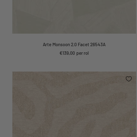
Arte Monsoon 2.0 Facet 26543A
Kortings
€139,00
per rol
prijs