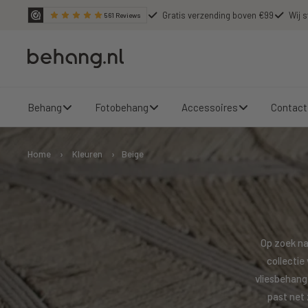
Ga
Gratis verzending boven €99
Wij s
561
Reviews
door
naar
Behang.nl
de
content
Behang
Fotobehang
Accessoires
Contact
Home
›
Kleuren
›
Beige
Op zoek na
collectie
vliesbehang 
past net 