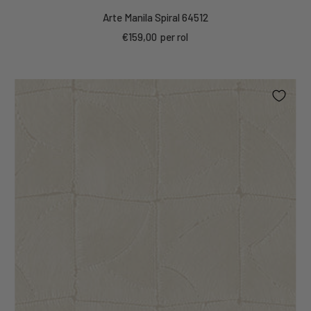
Arte Manila Spiral 64512
Kortings
€159,00
per rol
prijs