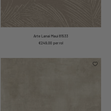
Arte Lanai Maui 81533
Kortings
€249,00
per rol
prijs